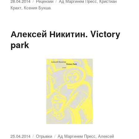
Опубликовано
Рубрики
Метки
28.04.2014
Рецензии
Ад Маргинем Пресс
,
Кристиан
Крахт
,
Ксения Букша
Алексей Никитин. Victory
park
Опубликовано
Рубрики
Метки
25.04.2014
Отрывки
Ад Маргинем Пресс
,
Алексей