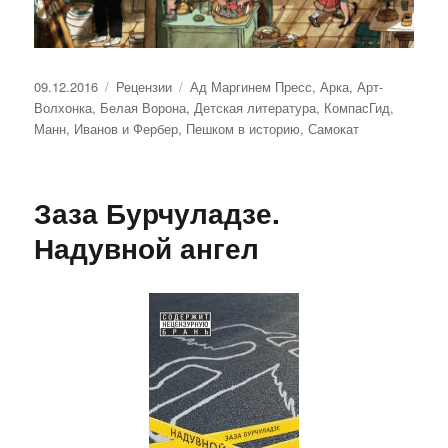
Опубликовано
Рубрики
Метки
09.12.2016
Рецензии
Ад Маргинем Пресс
,
Арка
,
Арт-
Волхонка
,
Белая Ворона
,
Детская литература
,
КомпасГид
,
Манн, Иванов и Фербер
,
Пешком в историю
,
Самокат
Заза Бурчуладзе.
Надувной ангел