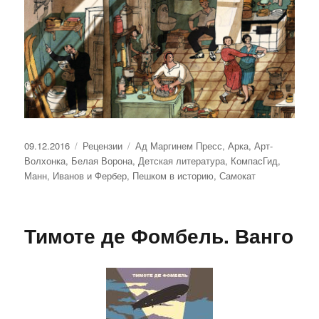
Опубликовано
Рубрики
Метки
09.12.2016
Рецензии
Ад Маргинем Пресс
,
Арка
,
Арт-
Волхонка
,
Белая Ворона
,
Детская литература
,
КомпасГид
,
Манн, Иванов и Фербер
,
Пешком в историю
,
Самокат
Тимоте де Фомбель. Ванго