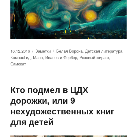
Опубликовано
Рубрики
Метки
16.12.2016
Заметки
Белая Ворона
,
Детская литература
,
КомпасГид
,
Манн, Иванов и Фербер
,
Розовый жираф
,
Самокат
Кто подмел в ЦДХ
дорожки, или 9
нехудожественных книг
для детей