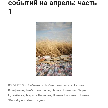
событий на апрель: часть
1
Опубликовано
Рубрики
Метки
03.04.2016
События
Библиотека Гоголя
,
Галина
Юзефович
,
Глеб Шульпяков
,
Захар Прилепин
,
Люди
Гутенберга
,
Маруся Климова
,
Никита Елисеев
,
Полина
Жеребцова
,
Яков Гордин