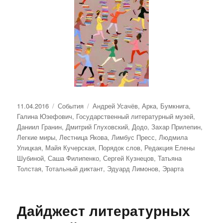
Опубликовано
Рубрики
Метки
11.04.2016
События
Андрей Усачёв
,
Арка
,
Бумкнига
,
Галина Юзефович
,
Государственный литературный музей
,
Даниил Гранин
,
Дмитрий Глуховский
,
Додо
,
Захар Прилепин
,
Легкие миры
,
Лестница Якова
,
Лимбус Пресс
,
Людмила
Улицкая
,
Майя Кучерская
,
Порядок слов
,
Редакция Елены
Шубиной
,
Саша Филипенко
,
Сергей Кузнецов
,
Татьяна
Толстая
,
Тотальный диктант
,
Эдуард Лимонов
,
Эрарта
Дайджест литературных