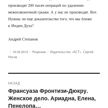
производят 200 тысяч операций по удалению
межпозвоночной грыжи. А у нас не производят. Вот.
Нужны ли еще доказательства того, что мы ближе
к Индии Духа?
Андрей Степанов
Опубликовано
Рубрики
Метки
16.02.2012
Рецензии
Издательство «АСТ»
,
Сергей
Носов
Навигация
НАЗАД
по
Франсуаза Фронтизи-Дюкру.
Предыдущая
Женское дело. Ариадна, Елена,
запись:
записям
Пенелопа…