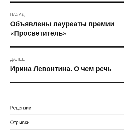
Навигация
НАЗАД
по
Объявлены лауреаты премии
Предыдущая
«Просветитель»
запись:
записям
ДАЛЕЕ
Ирина Левонтина. О чем речь
Следующая
запись:
Рецензии
Отрывки