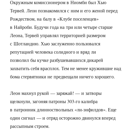
Окружным комиссионером в Ниомби был Хью
Тервей. Леон познакомился с ним и его женой перед
Рождеством, на балу в «Клубе поселенцев»
в Найроби. Будучи года на три или четыре старше
Леона, Тервей управлял территорией размером
с Шотландию. Хью заслуженно пользовался
репутацией человека солидного и вряд ли
позволил бы кучке разбушевавшихся дикарей
захватить себя врасплох. Тем не менее кружившие над
бома стервятники не предвещали ничего хорошего.
Леон махнул рукой — заряжай! — и затворы
щелкнули, загоняя патроны
303-го
калибра
в патронник длинноствольных «ли-энфилдов». Еще
один сигнал — и отряд осторожно двинулся вперед
рассыпным строем.