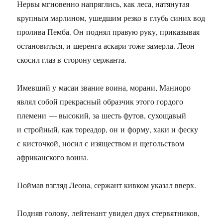
Нервы мгновенно напряглись, как леса, натянутая
крупным марлином, ушедшим резко в глубь синих вод
пролива Пемба. Он поднял правую руку, приказывая
остановиться, и шеренга аскари тоже замерла. Леон
скосил глаз в сторону сержанта.
Имевший у масаи звание воина, морани, Маниоро
являл собой прекрасный образчик этого гордого
племени — высокий, за шесть футов, сухощавый
и стройный, как тореадор, он и форму, хаки и феску
с кисточкой, носил с изяществом и щегольством
африканского воина.
Поймав взгляд Леона, сержант кивком указал вверх.
Подняв голову, лейтенант увидел двух стервятников,