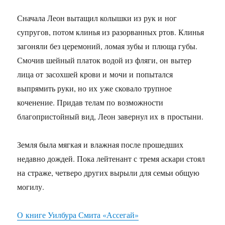
Сначала Леон вытащил колышки из рук и ног
супругов, потом клинья из разорванных ртов. Клинья
загоняли без церемоний, ломая зубы и плюща губы.
Смочив шейный платок водой из фляги, он вытер
лица от засохшей крови и мочи и попытался
выпрямить руки, но их уже сковало трупное
коченение. Придав телам по возможности
благопристойный вид, Леон завернул их в простыни.
Земля была мягкая и влажная после прошедших
недавно дождей. Пока лейтенант с тремя аскари стоял
на страже, четверо других вырыли для семьи общую
могилу.
О книге Уилбура Смита «Ассегай»