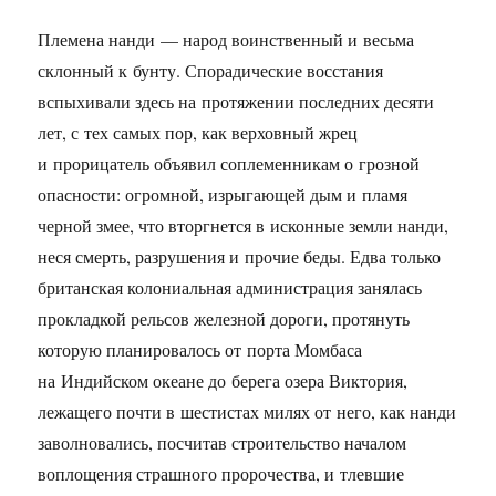
Племена нанди — народ воинственный и весьма
склонный к бунту. Спорадические восстания
вспыхивали здесь на протяжении последних десяти
лет, с тех самых пор, как верховный жрец
и прорицатель объявил соплеменникам о грозной
опасности: огромной, изрыгающей дым и пламя
черной змее, что вторгнется в исконные земли нанди,
неся смерть, разрушения и прочие беды. Едва только
британская колониальная администрация занялась
прокладкой рельсов железной дороги, протянуть
которую планировалось от порта Момбаса
на Индийском океане до берега озера Виктория,
лежащего почти в шестистах милях от него, как нанди
заволновались, посчитав строительство началом
воплощения страшного пророчества, и тлевшие