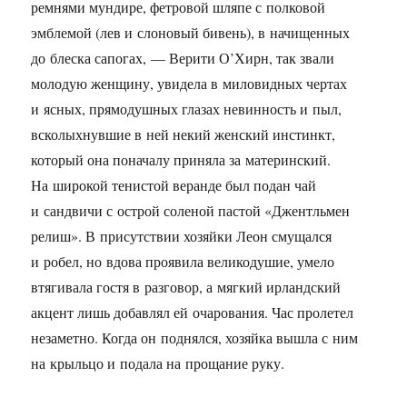
ремнями мундире, фетровой шляпе с полковой
эмблемой (лев и слоновый бивень), в начищенных
до блеска сапогах, — Верити О’Хирн, так звали
молодую женщину, увидела в миловидных чертах
и ясных, прямодушных глазах невинность и пыл,
всколыхнувшие в ней некий женский инстинкт,
который она поначалу приняла за материнский.
На широкой тенистой веранде был подан чай
и сандвичи с острой соленой пастой «Джентльмен
релиш». В присутствии хозяйки Леон смущался
и робел, но вдова проявила великодушие, умело
втягивала гостя в разговор, а мягкий ирландский
акцент лишь добавлял ей очарования. Час пролетел
незаметно. Когда он поднялся, хозяйка вышла с ним
на крыльцо и подала на прощание руку.