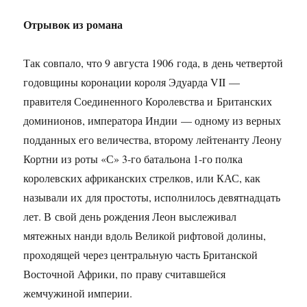
Отрывок из романа
Так совпало, что 9 августа 1906 года, в день четвертой
годовщины коронации короля Эдуарда VII —
правителя Соединенного Королевства и Британских
доминионов, императора Индии — одному из верных
подданных его величества, второму лейтенанту Леону
Кортни из роты «С»
3-го
батальона
1-го
полка
королевских африканских стрелков, или КАС, как
называли их для простоты, исполнилось девятнадцать
лет. В свой день рождения Леон выслеживал
мятежных нанди вдоль Великой рифтовой долины,
проходящей через центральную часть Британской
Восточной Африки, по праву считавшейся
жемчужиной империи.