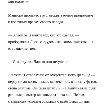
они павианы!
Маниоро произнес это с нескрываемым презрением
к извечным врагам своего народа.
— Хотел бы я найти тех, кто это сделал, —
пробормотал Леон, с трудом сдерживая вытесняющий
отвращение гнев.
— Я найду их. Далеко они не ушли.
Лейтенант отвел глаза от омерзительного зрелища —
перед ними возвышалась высоченная, в тысячу футов,
стена разлома. Он снял шляпу и, не выпуская из руки
револьвер, вытер влажный от пота лоб. Потом,
с видимым усилием совладав с разбушевавшимися