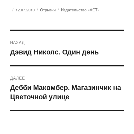
Опубликовано
Рубрики
Метки
12.07.2010
Отрывки
Издательство «АСТ»
Навигация
НАЗАД
по
Дэвид Николс. Один день
Предыдущая
запись:
записям
ДАЛЕЕ
Дебби Макомбер. Магазинчик на
Следующая
Цветочной улице
запись: