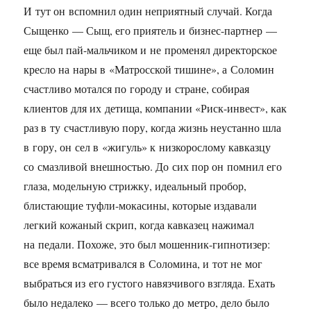
И тут он вспомнил один неприятный случай. Когда
Сыщенко — Сыщ, его приятель и бизнес-партнер —
еще был пай-мальчиком и не променял директорское
кресло на нары в «Матросской тишине», а Соломин
счастливо мотался по городу и стране, собирая
клиентов для их детища, компании «Риск-инвест», как
раз в ту счастливую пору, когда жизнь неустанно шла
в гору, он сел в «жигуль» к низкорослому кавказцу
со смазливой внешностью. До сих пор он помнил его
глаза, модельную стрижку, идеальный пробор,
блистающие туфли-мокасины, которые издавали
легкий кожаный скрип, когда кавказец нажимал
на педали. Похоже, это был мошенник-гипнотизер:
все время всматривался в Соломина, и тот не мог
выбраться из его густого навязчивого взгляда. Ехать
было недалеко — всего только до метро, дело было