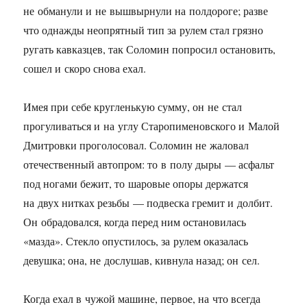
не обманули и не вышвырнули на полдороге; разве
что однажды неопрятный тип за рулем стал грязно
ругать кавказцев, так Соломин попросил остановить,
сошел и скоро снова ехал.
Имея при себе кругленькую сумму, он не стал
прогуливаться и на углу Старопименовского и Малой
Дмитровки проголосовал. Соломин не жаловал
отечественный автопром: то в полу дыры — асфальт
под ногами бежит, то шаровые опоры держатся
на двух нитках резьбы — подвеска гремит и долбит.
Он обрадовался, когда перед ним остановилась
«мазда». Стекло опустилось, за рулем оказалась
девушка; она, не дослушав, кивнула назад; он сел.
Когда ехал в чужой машине, первое, на что всегда