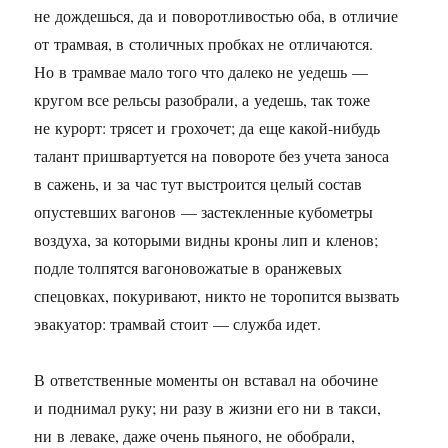
не дождешься, да и поворотливостью оба, в отличие
от трамвая, в столичных пробках не отличаются.
Но в трамвае мало того что далеко не уедешь —
кругом все рельсы разобрали, а уедешь, так тоже
не курорт: трясет и грохочет; да еще какой-нибудь
талант пришвартуется на повороте без учета заноса
в сажень, и за час тут выстроится целый состав
опустевших вагонов — застекленные кубометры
воздуха, за которыми видны кроны лип и кленов;
подле толпятся вагоновожатые в оранжевых
спецовках, покуривают, никто не торопится вызвать
эвакуатор: трамвай стоит — служба идет.
В ответственные моменты он вставал на обочине
и поднимал руку; ни разу в жизни его ни в такси,
ни в леваке, даже очень пьяного, не обобрали,