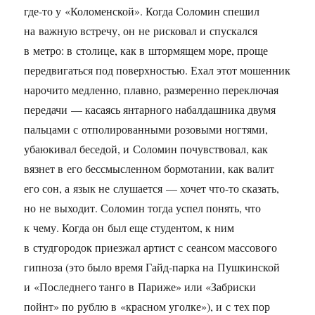
где-то у «Коломенской». Когда Соломин спешил
на важную встречу, он не рисковал и спускался
в метро: в столице, как в штормящем море, проще
передвигаться под поверхностью. Ехал этот мошенник
нарочито медленно, плавно, размеренно переключая
передачи — касаясь янтарного набалдашника двумя
пальцами с отполированными розовыми ногтями,
убаюкивал беседой, и Соломин почувствовал, как
вязнет в его бессмысленном бормотании, как валит
его сон, а язык не слушается — хочет что-то сказать,
но не выходит. Соломин тогда успел понять, что
к чему. Когда он был еще студентом, к ним
в студгородок приезжал артист с сеансом массового
гипноза (это было время Гайд-парка на Пушкинской
и «Последнего танго в Париже» или «Забриски
пойнт» по рублю в «красном уголке»), и с тех пор