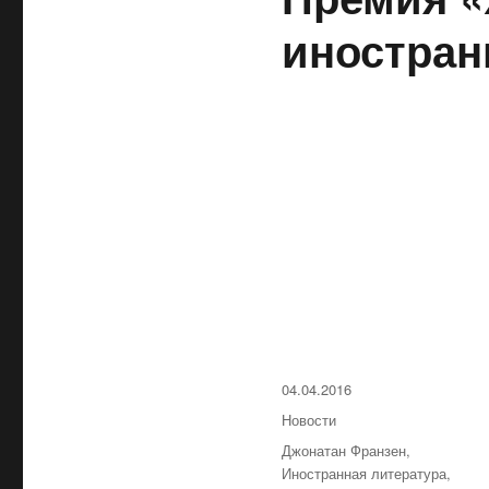
иностран
Опубликовано
04.04.2016
Рубрики
Новости
Метки
Джонатан Франзен
,
Иностранная литература
,