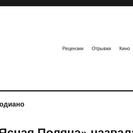
Рецензии
Отрывки
Кино
Модиано
Ясная Поляна» назвал