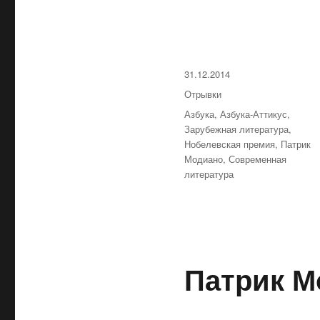
Опубликовано
31.12.2014
Рубрики
Отрывки
Метки
Азбука
,
Азбука-Аттикус
,
Зарубежная литература
,
Нобелевская премия
,
Патрик
Модиано
,
Современная
литература
Патрик М