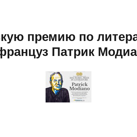
кую премию по литер
француз Патрик Моди