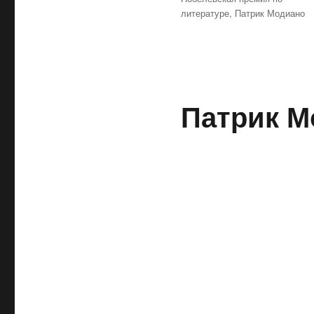
литературе
,
Патрик Модиано
Патрик М