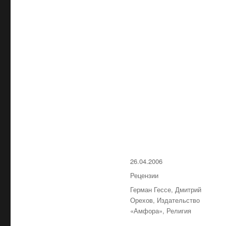
Опубликовано
26.04.2006
Рубрики
Рецензии
Метки
Герман Гессе
,
Дмитрий
Орехов
,
Издательство
«Амфора»
,
Религия