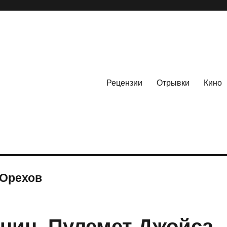
Рецензии
Отрывки
Кино
 Орехов
чин. Пулемет Джойса