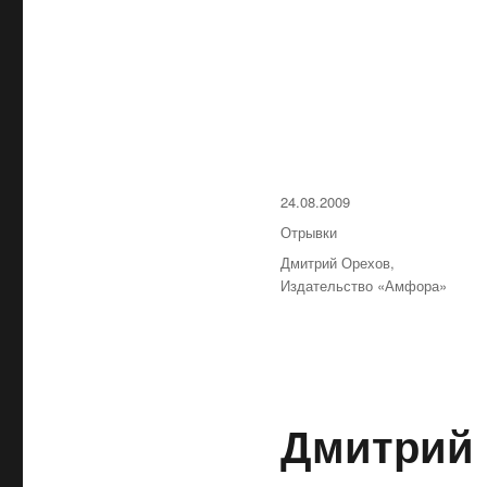
Опубликовано
24.08.2009
Рубрики
Отрывки
Метки
Дмитрий Орехов
,
Издательство «Амфора»
Дмитрий 