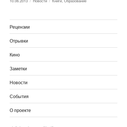
Опубликовано
Рубрики
Метки
10.06.2013
Новости
Книги
,
Образование
Рецензии
Отрывки
Кино
Заметки
Новости
События
О проекте