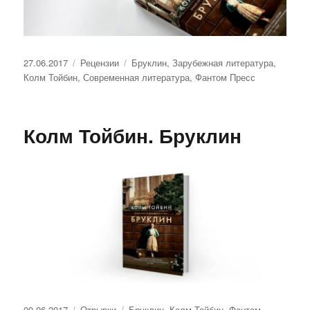
Опубликовано
Рубрики
Метки
27.06.2017
Рецензии
Бруклин
,
Зарубежная литература
,
Колм Тойбин
,
Современная литература
,
Фантом Пресс
Колм Тойбин. Бруклин
Опубликовано
Рубрики
Метки
09.06.2017
Отрывки
Бруклин
,
Колм Тойбин
,
Фантом