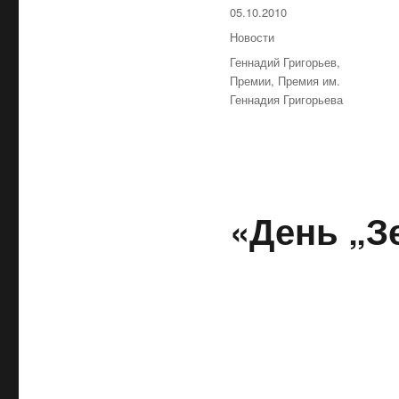
Опубликовано
05.10.2010
Рубрики
Новости
Метки
Геннадий Григорьев
,
Премии
,
Премия им.
Геннадия Григорьева
«День „З