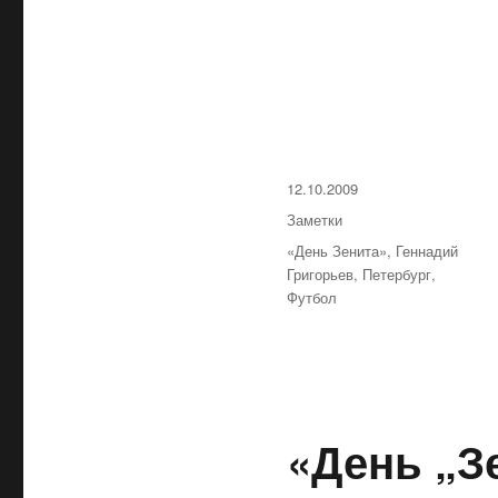
Опубликовано
12.10.2009
Рубрики
Заметки
Метки
«День Зенита»
,
Геннадий
Григорьев
,
Петербург
,
Футбол
«День „З