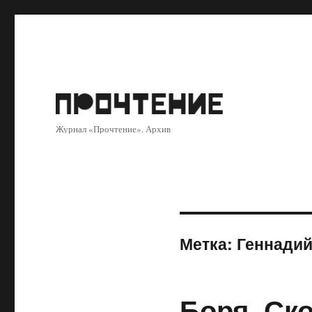
Журнал «Прочтение». Архив
Метка:
Геннадий
Боря. Ско