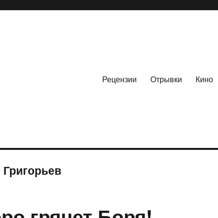
Рецензии
Отрывки
Кино
 Григорьев
ро грянет Боря!