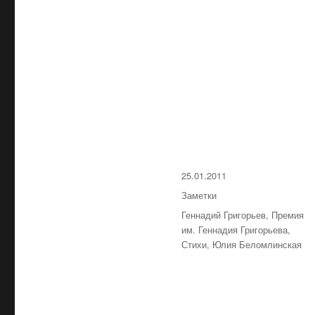
Опубликовано
25.01.2011
Рубрики
Заметки
Метки
Геннадий Григорьев
,
Премия
им. Геннадия Григорьева
,
Стихи
,
Юлия Беломлинская