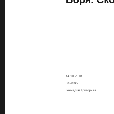
Опубликовано
14.10.2013
Рубрики
Заметки
Метки
Геннадий Григорьев