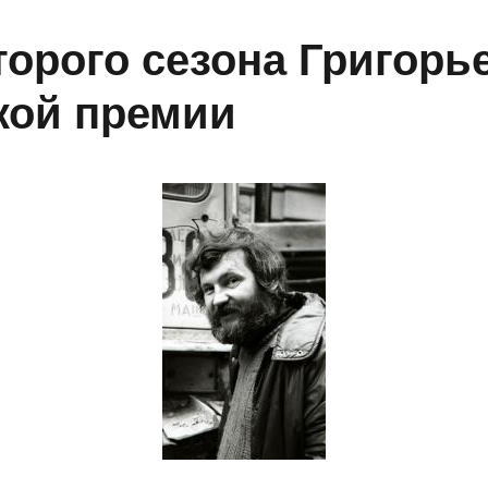
торого сезона Григорь
кой премии