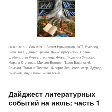
Опубликовано
Рубрики
Метки
30.09.2015
События
Артем Новиченков
,
АСТ
,
Буквоед
,
Вита Нова
,
Даниил Гранин
,
Денис Драгунский
,
Елена
Шубина
,
Лев Лурье
,
Лестница Якова
,
Людмила Улицкая
,
Марина Степнова
,
Михаил Веллер
,
Павел Басинский
,
Самокат
,
Татьяна Толстая
,
Умберто Эко
,
Фаланстер
,
Эдуард
Лимонов
,
Януш Леон Вишневский
Дайджест литературных
событий на июль: часть 1