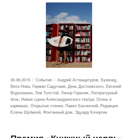
Опубликовано
Рубрики
Метки
30.06.2015
События
Андрей Аствацатуров
,
Буквоед
,
Вита Нова
,
Герман Садулаев
,
День Достоевского
,
Евгений
Водолазкин
,
Лев Толстой
,
Линор Горалик
,
Литературный
блок
,
Новая сцена Александринского театра
,
Осень в
карманах
,
Открытые чтения
,
Павел Басинский
,
Редакция
Елены Шубиной
,
Фонтанный дом
,
Эдуард Кочергин
Премия «Книжный червь»