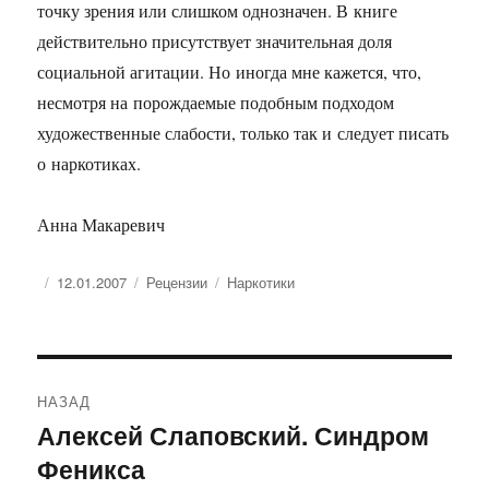
точку зрения или слишком однозначен. В книге
действительно присутствует значительная доля
социальной агитации. Но иногда мне кажется, что,
несмотря на порождаемые подобным подходом
художественные слабости, только так и следует писать
о наркотиках.
Анна Макаревич
Опубликовано
Рубрики
Метки
12.01.2007
Рецензии
Наркотики
Навигация
НАЗАД
по
Алексей Слаповский. Синдром
Предыдущая
Феникса
запись:
записям