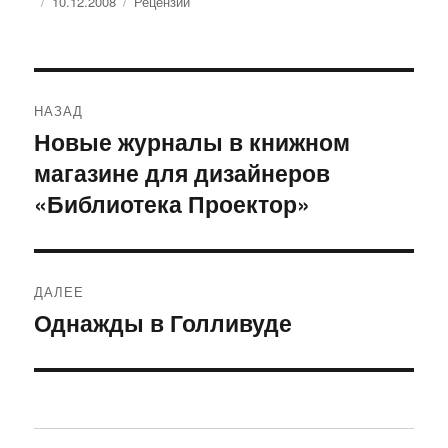
Опубликовано
Рубрики
10.12.2008
Рецензии
Навигация
НАЗАД
по
Новые журналы в книжном
Предыдущая
магазине для дизайнеров
запись:
записям
«Библиотека Проектор»
ДАЛЕЕ
Однажды в Голливуде
Следующая
запись: