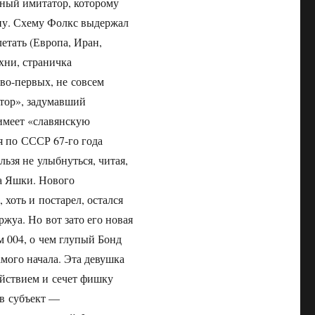
льный имитатор, которому
ну. Схему Фолкс выдержал
етать (Европа, Иран,
хни, страничка
во-первых, не совсем
ктор», задумавший
 имеет «славянскую
я по СССР 67-го года
льзя не улыбнуться, читая,
ка Яшки. Нового
хоть и постарел, остался
жуа. Но вот зато его новая
м 004, о чем глупый Бонд
амого начала. Эта девушка
действием и сечет фишку
 в субъект —