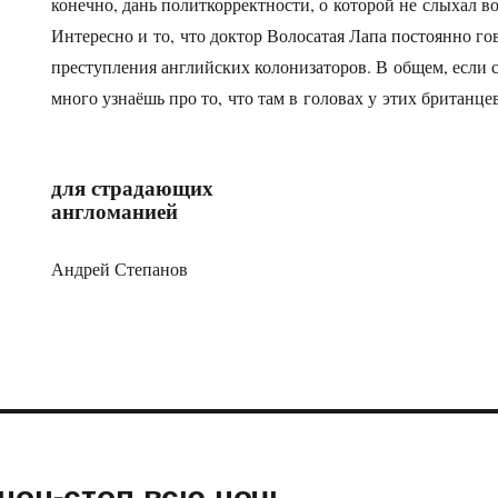
конечно, дань политкорректности, о которой не слыхал 
Интересно и то, что доктор Волосатая Лапа постоянно г
преступления английских колонизаторов. В общем, если 
много узнаёшь про то, что там в головах у этих британце
для страдающих
англоманией
Андрей Степанов
нон-стоп всю ночь