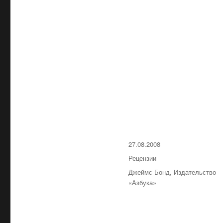
Опубликовано
27.08.2008
Рубрики
Рецензии
Метки
Джеймс Бонд
,
Издательство
«Азбука»