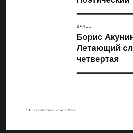
запись:
записям
ДАЛЕЕ
Борис Акунин
Следующая
запись:
Летающий сл
четвертая
Сайт работает на WordPress