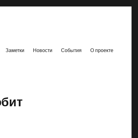
Заметки
Новости
События
О проекте
юбит