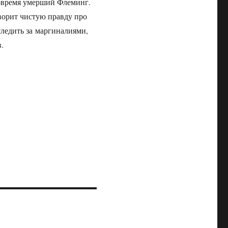
вовремя умерший Флеминг.
оворит чистую правду про
следить за маргиналиями,
в.