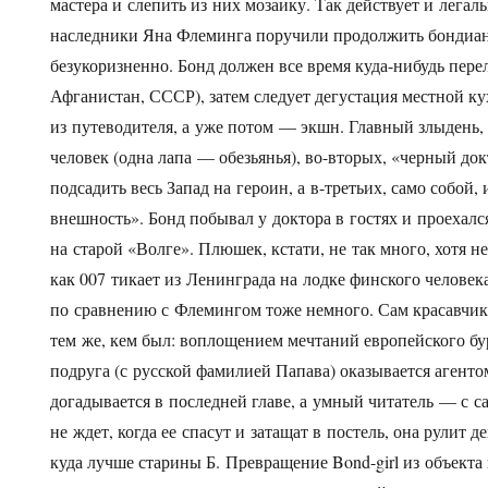
мастера и слепить из них мозаику. Так действует и лега
наследники Яна Флеминга поручили продолжить бондиа
безукоризненно. Бонд должен все время куда-нибудь перел
Афганистан, СССР), затем следует дегустация местной ку
из путеводителя, а уже потом — экшн. Главный злыдень, 
человек (одна лапа — обезьянья), во-вторых, «черный до
подсадить весь Запад на героин, а в-третьих, само собой,
внешность». Бонд побывал у доктора в гостях и проехалс
на старой «Волге». Плюшек, кстати, не так много, хотя не
как 007 тикает из Ленинграда на лодке финского челове
по сравнению с Флемингом тоже немного. Сам красавчик, 
тем же, кем был: воплощением мечтаний европейского бур
подруга (с русской фамилией Папава) оказывается агенто
догадывается в последней главе, а умный читатель — с с
не ждет, когда ее спасут и затащат в постель, она рулит 
куда лучше старины Б. Превращение Bond-girl из объекта