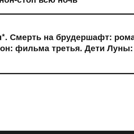
*. Смерть на брудершафт: рома
он: фильма третья. Дети Луны