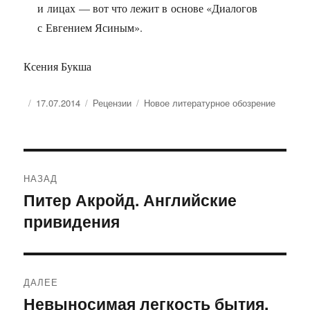
и лицах — вот что лежит в основе «Диалогов
с Евгением Ясиным».
Ксения Букша
Опубликовано
Рубрики
Метки
17.07.2014
Рецензии
Новое литературное обозрение
Навигация
НАЗАД
по
Питер Акройд. Английские
Предыдущая
привидения
запись:
записям
ДАЛЕЕ
Невыносимая легкость бытия,
Следующая