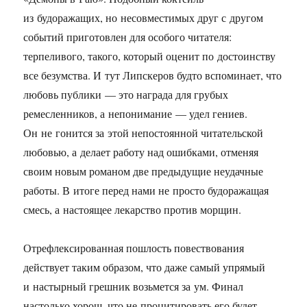
из будоражащих, но несовместимых друг с другом
событий приготовлен для особого читателя:
терпеливого, такого, который оценит по достоинству
все безумства. И тут Липскеров будто вспоминает, что
любовь публики — это награда для грубых
ремесленников, а непонимание — удел гениев.
Он не гонится за этой непостоянной читательской
любовью, а делает работу над ошибками, отменяя
своим новым романом две предыдущие неудачные
работы. В итоге перед нами не просто будоражащая
смесь, а настоящее лекарство против морщин.
Отрефлексированная пошлость повествования
действует таким образом, что даже самый упрямый
и настырный грешник возьмется за ум. Финал
настолько хорош, что не процитировать его будет