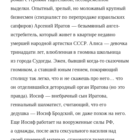
выделки. Опытный, зрелый, но моложавый крупный
бизнесмен (специалист по перепродаже израильских
сапфиров) Арсений Иратов — безымянный ангел-
истребитель, который живет в квартире недавно
умершей народной артистки СССР. Алиса — девочка
тринадцати лет, влюбленная в гномика школьница
из города Судогды. Эжен, бывший когда-то сказочным
гномиком, а ставший юным гением, покоряющий
столицу так легко, что и не скажешь про него… что
он отделившийся детородный орган Иратова (но это
правда). Иосиф — внебрачный сын Иратова,
гениальный шахматист, считающий, что его
дедушка — Иосиф Бродский, он даже похож на него.
Еще Иосиф работает на вооруженные силы РФ,
а однажды, после акта сексуального насилия над
своей приемной матерью, становится телепатом.