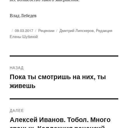
Влад Лебедев
Опубликовано
Рубрики
Метки
09.03.2017
Рецензии
Дмитрий Липскеров
,
Редакция
Елены Шубиной
Навигация
НАЗАД
по
Пока ты смотришь на них, ты
Предыдущая
живешь
запись:
записям
ДАЛЕЕ
Алексей Иванов. Тобол. Много
Следующая
запись: