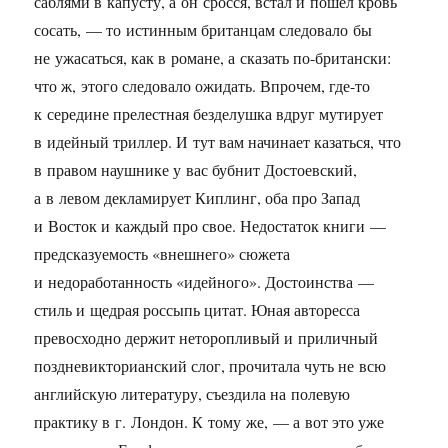
саблями в капусту, а он сросся, встал и пошел кровь
сосать, — то истинным британцам следовало бы
не ужасаться, как в романе, а сказать по-британски:
что ж, этого следовало ожидать. Впрочем, где-то
к середине прелестная безделушка вдруг мутирует
в идейный триллер. И тут вам начинает казаться, что
в правом наушнике у вас бубнит Достоевский,
а в левом декламирует Киплинг, оба про Запад
и Восток и каждый про свое. Недостаток книги —
предсказуемость «внешнего» сюжета
и недоработанность «идейного». Достоинства —
стиль и щедрая россыпь цитат. Юная авторесса
превосходно держит неторопливый и приличный
поздневикторианский слог, прочитала чуть не всю
английскую литературу, съездила на полевую
практику в г. Лондон. К тому же, — а вот это уже