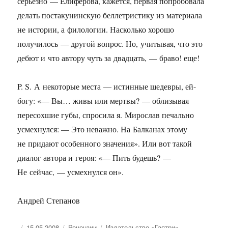
серьезно — Елиферова, кажется, первая попробовала
делать постакунинскую беллетристику из материала
не истории, а филологии. Насколько хорошо
получилось — другой вопрос. Но, учитывая, что это
дебют и что автору чуть за двадцать, — браво! еще!
P. S. А некоторые места — истинные шедевры, ей-
богу: «— Вы… живы или мертвы? — облизывая
пересохшие губы, спросила я. Мирослав печально
усмехнулся: — Это неважно. На Балканах этому
не придают особенного значения». Или вот такой
диалог автора и героя: «— Пить будешь? —
Не сейчас, — усмехнулся он».
Андрей Степанов
Опубликовано
Рубрики
Метки
15.05.2008
Рецензии
Издательство «Гаятри»