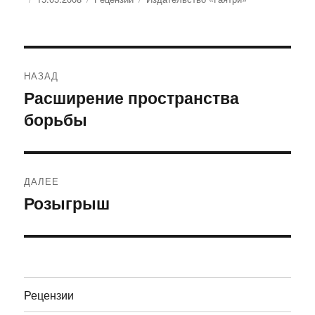
Навигация
НАЗАД
по
Расширение пространства
Предыдущая
борьбы
запись:
записям
ДАЛЕЕ
Розыгрыш
Следующая
запись:
Рецензии