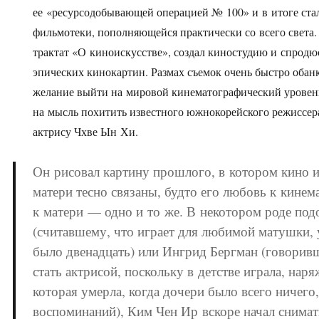
ее «ресурсодобывающей операцией № 100» и в итоге ста
фильмотеки, пополняющейся практически со всего света.
трактат «О киноискусстве», создал киностудию и спродю
эпических кинокартин. Размах съемок очень быстро обан
желание выйти на мировой кинематографический уровен
на мысль похитить известного южнокорейского режиссер
актрису Чхве Ын Хи.
Он рисовал картину прошлого, в котором кино и
матери тесно связаны, будто его любовь к кине
к матери — одно и то же. В некотором роде по
(считавшему, что играет для любимой матушки, 
было двенадцать) или Ингрид Бергман (говоривш
стать актрисой, поскольку в детстве играла, нар
которая умерла, когда дочери было всего ничего,
воспоминаний), Ким Чен Ир вскоре начал снимат