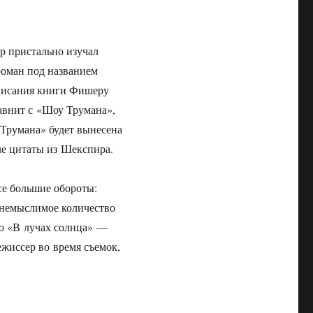
 пристально изучал
роман под названием
писания книги Фишеру
авнит с «Шоу Трумана»,
«Трумана» будет вынесена
ле цитаты из Шекспира.
се большие обороты:
 немыслимое количество
го «В лучах солнца» —
ежиссер во время съемок,