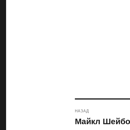
Навигация
НАЗАД
по
Майкл Шейбо
Предыдущая
запись:
записям