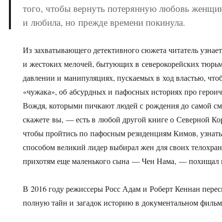
того, чтобы вернуть потерянную любовь женщин
и любила, но прежде времени покинула.
Из захватывающего детективного сюжета читатель узнае
и жестоких мелочей, бытующих в северокорейских тюрьм
давлении и манипуляциях, пускаемых в ход властью, что
«чужака», об абсурдных и пафосных историях про герои
Вождя, которыми пичкают людей с рождения до самой см
скажете вы, — есть в любой другой книге о Северной Кор
чтобы пройтись по пафосным резиденциям Кимов, узнат
способом великий лидер выбирал жен для своих телохрани
прихотям еще маленького сына — Чен Нама, — похищал и
В 2016 году режиссеры Росс Адам и Роберт Кеннан перес
полную тайн и загадок историю в документальном фильм