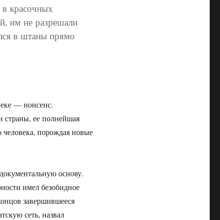
и в красочных
й, им не разрешали
ился в штаны прямо
веке — нонсенс.
и страны, ее полнейшая
 человека, порождая новые
 документальную основу.
ности имел безобидное
 концов завершившееся
тскую сеть, назвал