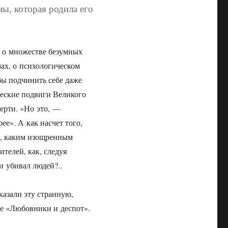
ы, которая родила его
т о множестве безумных
ах, о психологическом
бы подчинить себе даже
ческие подвиги Великого
ерти. «Но это, —
ее». А как насчет того,
ь, каким изощренным
телей, как, следуя
 убивал людей?..
казали эту странную,
е «Любовники и деспот».