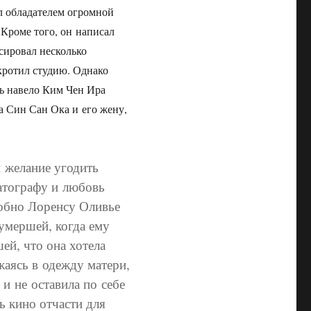
л обладателем огромной
 Кроме того, он написал
сировал несколько
кротил студию. Однако
ь навело Ким Чен Ира
а Син Сан Ока и его жену,
 желание угодить
матографу и любовь
добно Лоренсу Оливье
умершей, когда ему
ей, что она хотела
яжаясь в одежду матери,
 и не оставила по себе
ь кино отчасти для