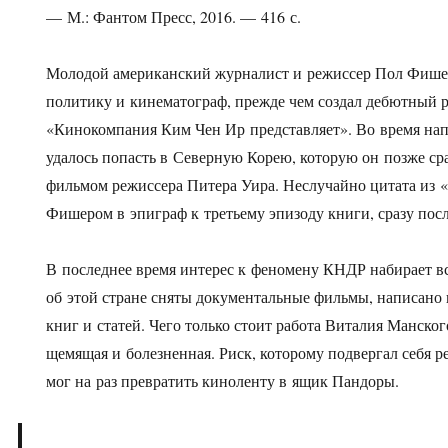
— М.: Фантом Пресс, 2016. — 416 с.
Молодой американский журналист и режиссер Пол Фишер
политику и кинематограф, прежде чем создал дебютный 
«Кинокомпания Ким Чен Ир представляет». Во время на
удалось попасть в Северную Корею, которую он позже ср
фильмом режиссера Питера Уира. Неслучайно цитата из 
Фишером в эпиграф к третьему эпизоду книги, сразу пос
В последнее время интерес к феномену КНДР набирает в
об этой стране сняты документальные фильмы, написано
книг и статей. Чего только стоит работа Виталия Манско
щемящая и болезненная. Риск, которому подвергал себя р
мог на раз превратить киноленту в ящик Пандоры.