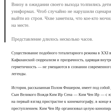
Внизу в ожидании своего выхода толпились дет
униформах. Чтоб случайно не нарушили сценари
выйти из строя. Чхве заметила, что кое-кто моч
на месте.
Представление длилось несколько часов.
Существование подобного тоталитарного режима в XXI 
Кафкианский сюрреализм и призрачность, царящая внутр
герметичность — не умещаются в сознании современного
легенды.
История, рассказанная Полом Фишером, имеет под собой
Сын Великого Вождя Ким Ир Сена — Ким Чен Ир — с ю
на первый взгляд пристрастие к кинематографу, в конце
преступлением. Ким Чен Ир организовал целую кинопира