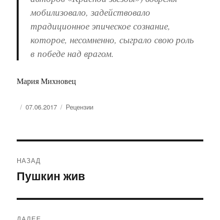
мобилизовало, задействовало
традиционное эпическое сознание,
которое, несомненно, сыграло свою роль
в победе над врагом.
Мария Михновец
Опубликовано
Рубрики
07.06.2017
Рецензии
Навигация
НАЗАД
по
Пушкин жив
Предыдущая
запись:
записям
ДАЛЕЕ