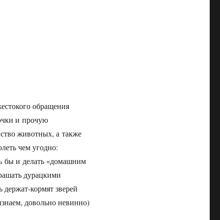
жестокого обращения
почки и прочую
ство животных, а также
олеть чем угодно:
ть бы и делать «домашним
крашать дурацкими
ь держат-кормят зверей
изнаем, довольно невинно)