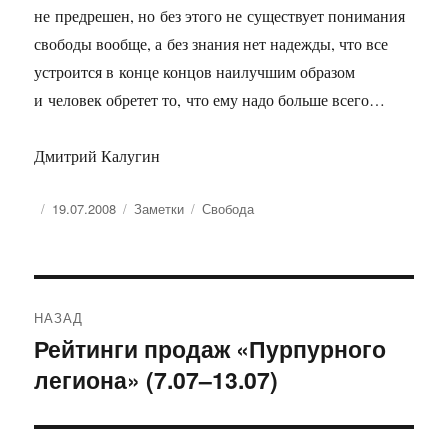
не предрешен, но без этого не существует понимания
свободы вообще, а без знания нет надежды, что все
устроится в конце концов наилучшим образом
и человек обретет то, что ему надо больше всего…
Дмитрий Калугин
Опубликовано
Рубрики
Метки
19.07.2008
Заметки
Свобода
Навигация
НАЗАД
по
Рейтинги продаж «Пурпурного
Предыдущая
легиона» (7.07–13.07)
запись:
записям