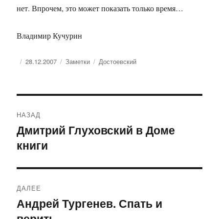
нет. Впрочем, это может показать только время…
Владимир Кучурин
Опубликовано
Рубрики
Метки
28.12.2007
Заметки
Достоевский
Навигация
НАЗАД
по
Дмитрий Глуховский в Доме
Предыдущая
книги
запись:
записям
ДАЛЕЕ
Андрей Тургенев. Спать и
Следующая
верить
запись: