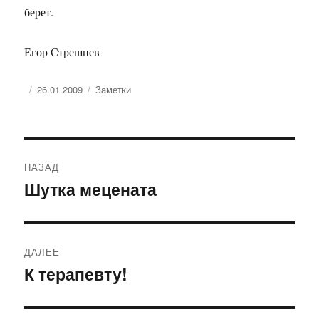
берет.
Егор Стрешнев
Опубликовано
Рубрики
26.01.2009
Заметки
Навигация
НАЗАД
по
Шутка мецената
Предыдущая
запись:
записям
ДАЛЕЕ
К терапевту!
Следующая
запись: