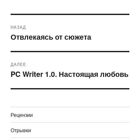
Навигация
НАЗАД
по
Отвлекаясь от сюжета
Предыдущая
запись:
записям
ДАЛЕЕ
PC Writer 1.0. Настоящая любовь
Следующая
запись:
Рецензии
Отрывки