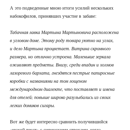
А это подведенные мною итоги усилий нескольких
набокофилов, принявших участие в забаве:
Табачная лавка Мартына Мартыновича расположена
в угловом доме. Этому роду товара уютно на углах,
и дело Мартына процветает. Витрина скромного
размера, но отлично устроена. Маленькие зеркала
оживляют предметы. Внизу, среди впадин и холмов
лазоревого бархата, гнездятся пестрые папиросные
коробки с названиями на том лощеном
международном диалекте, что поставляет и имена
для отелей; повыше широко разулыбались из своих
легких домиков сигары.
Вот же будет интересно сравнить получившийся
«чужой текст» с сиринскими строками, когда