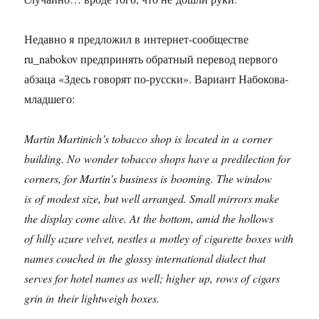
Недавно я предложил в интернет-сообществе
ru_nabokov предпринять обратный перевод первого
абзаца «Здесь говорят по-русски». Вариант Набокова-
младшего:
Martin Martinich’s tobacco shop is located in a corner
building. No wonder tobacco shops have a predilection for
corners, for Martin’s business is booming. The window
is of modest size, but well arranged. Small mirrors make
the display come alive. At the bottom, amid the hollows
of hilly azure velvet, nestles a motley of cigarette boxes with
names couched in the glossy international dialect that
serves for hotel names as well; higher up, rows of cigars
grin in their lightweigh boxes.