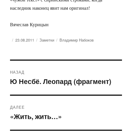
наследник наконец явит нам оригинал!
Вячеслав Курицын
Опубликовано
Рубрики
Метки
23.08.2011
Заметки
Владимир Набоков
Навигация
НАЗАД
по
Ю Несбё. Леопард (фрагмент)
Предыдущая
запись:
записям
ДАЛЕЕ
«Жить, жить…»
Следующая
запись: