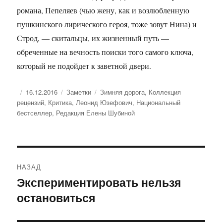
романа, Пепеляев (чью жену, как и возлюбленную
пушкинского лирического героя, тоже зовут Нина) и
Строд, — скитальцы, их жизненный путь —
обреченные на вечность поиски того самого ключа,
который не подойдет к заветной двери.
Опубликовано
Рубрики
Метки
16.12.2016
Заметки
Зимняя дорога
,
Коллекция
рецензий
,
Критика
,
Леонид Юзефович
,
Национальный
бестселлер
,
Редакция Елены Шубиной
Навигация
НАЗАД
по
Экспериментировать нельзя
Предыдущая
остановиться
запись:
записям