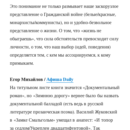
Это понимание не только размывает наше заскорузлое
представление о Гражданской войне (белые/красные,
монархисты/коммунисты), но и удобно-безвольное
представление о жизни. О том, что «жизнь не
обыграешь», что сила обстоятельств превосходит силу
личности, о том, что наш выбор (идей, поведения)
определяется тем, с кем мы ассоциируемся, к кому
примыкаем.
Егор Михайлов /
Афиша Daily
На титульном листе книги значится «Документальный
роман», но «Зимнюю дорогу» вернее было бы назвать
документальной балладой (есть ведь в русской
литературе прозаическая поэма). Василий Жуковский
в «Замке Смальгольм» умещал в анапест: «И топор
за седлом/Укреплен двадцатифунтовой». Так