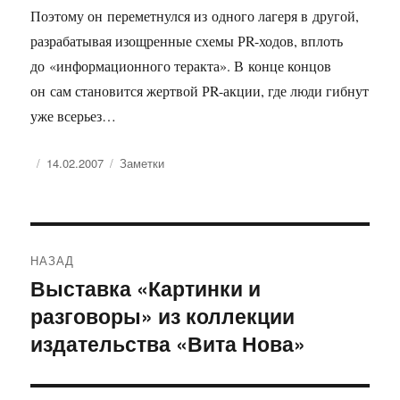
Поэтому он переметнулся из одного лагеря в другой,
разрабатывая изощренные схемы РR-ходов, вплоть
до «информационного теракта». В конце концов
он сам становится жертвой РR-акции, где люди гибнут
уже всерьез…
Опубликовано
Рубрики
14.02.2007
Заметки
Навигация
НАЗАД
по
Выставка «Картинки и
Предыдущая
разговоры» из коллекции
запись:
записям
издательства «Вита Нова»