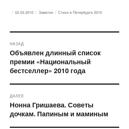
Опубликовано
Рубрики
Метки
02.03.2010
Заметки
Стихи в Петербурге 2010
Навигация
НАЗАД
по
Объявлен длинный список
Предыдущая
премии «Национальный
запись:
записям
бестселлер» 2010 года
ДАЛЕЕ
Нонна Гришаева. Советы
Следующая
дочкам. Папиным и маминым
запись: