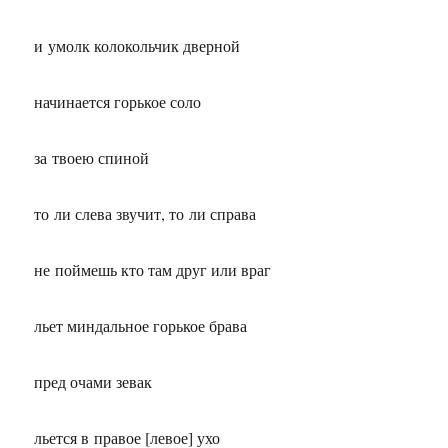
и умолк колокольчик дверной
начинается горькое соло
за твоею спиной
то ли слева звучит, то ли справа
не поймешь кто там друг или враг
льет миндальное горькое брава
пред очами зевак
льется в правое [левое] ухо