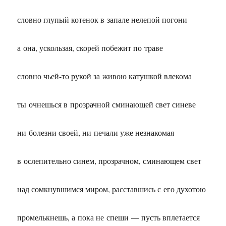
словно глупый котенок в запале нелепой погони
а она, ускользая, скорей побежит по траве
словно чьей-то рукой за живою катушкой влекома
ты очнешься в прозрачной сминающей свет синеве
ни болезни своей, ни печали уже незнакомая
в ослепительно синем, прозрачном, сминающем свет
над сомкнувшимся миром, расставшись с его духотою
промелькнешь, а пока не спеши — пусть вплетается