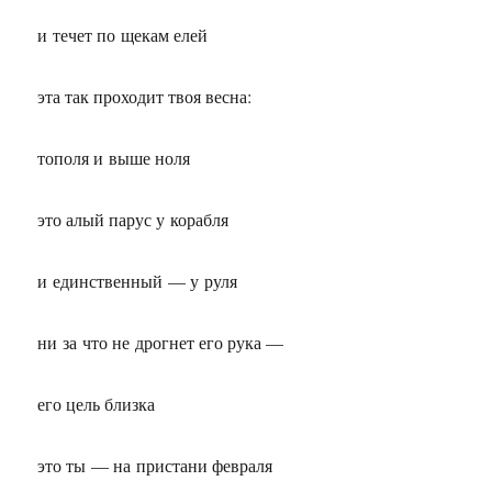
и течет по щекам елей
эта так проходит твоя весна:
тополя и выше ноля
это алый парус у корабля
и единственный — у руля
ни за что не дрогнет его рука —
его цель близка
это ты — на пристани февраля