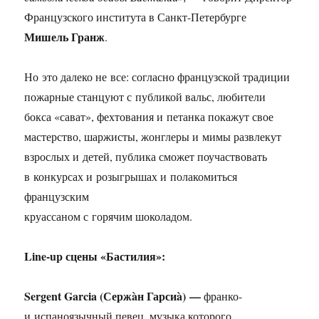
Французского института в Санкт-Петербурге
Мишель Гранж
.
Но это далеко не все: согласно французской традиции
пожарные станцуют с публикой вальс, любители
бокса «сават», фехтования и петанка покажут свое
мастерство, шаржисты, жонглеры и мимы развлекут
взрослых и детей, публика сможет поучаствовать
в конкурсах и розыгрышах и полакомиться
французским
круассаном с горячим шоколадом.
Line-up сцены «Бастилия»:
Sergent Garcia (Сержàн Гарсиà) —
франко-
и испаноязычный певец, музыка которого