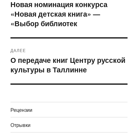
по
Новая номинация конкурса
Предыдущая
«Новая детская книга» —
запись:
записям
«Выбор библиотек
ДАЛЕЕ
О передаче книг Центру русской
Следующая
культуры в Таллинне
запись:
Рецензии
Отрывки