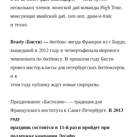
нескольких членов лионской даб команды High Tone,
миксующие ямайский даб, хип-хоп, драм-н-бэйс
и техно.
Beasty (Бисти) —
битбокс-звезда Франции из г.Бордо,
вышедший в 2012 году в четвертьфинала мирового
чемпионата по битбоксу. В прошлом году Бисти
провел мастер-классы для петербургских битбоксеров,
и в
этом году публику ждут новые сюрпризы.
Празднование «Бастилии» — традиция для
В 2013
Французского института в Санкт-Петербурге.
году
праздник состоится в
11-й
раз и пройдет при
поддержке компании Лесафр.