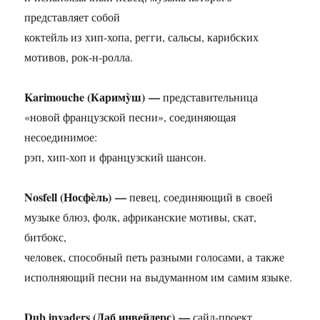
представляет собой
коктейль из хип-хопа, регги, сальсы, карибских
мотивов, рок-н-ролла.
Karimouche (Каримỳш) —
представительница
«новой французской песни», соединяющая
несоединимое:
рэп, хип-хоп и французский шансон.
Nosfell (Носфèль) —
певец, соединяющий в своей
музыке блюз, фолк, африканские мотивы, скат,
битбокс,
человек, способный петь разными голосами, а также
исполняющий песни на выдуманном им самим языке.
Dub invaders (Даб инвейдерс) —
сайд-проект