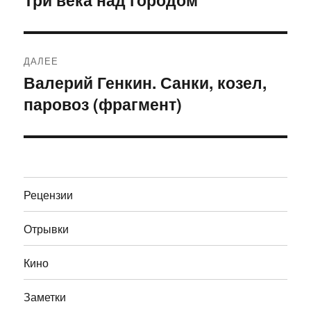
запись:
записям
ДАЛЕЕ
Валерий Генкин. Санки, козел,
Следующая
паровоз (фрагмент)
запись:
Рецензии
Отрывки
Кино
Заметки