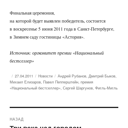
Финальная церемония,
на которой будет выявлен победитель, состоится
в воскресенье 5 июня 2011 года в Санкт-Петербурге,
в Зимнем саду гостиницы «Астория».
Источник: оргкомитет премии «Национальный
бестселлер»
Опубликовано
Рубрики
Метки
27.04.2011
Новости
Андрей Рубанов
,
Дмитрий Быков
,
Михаил Елизаров
,
Павел Пепперштейн
,
премия
«Национальный бестселлер»
,
Сергей Шаргунов
,
Фигль-Мигль
Навигация
НАЗАД
по
Три века над городом
Предыдущая