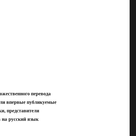
ожественного перевода
вали впервые публикуемые
ки, представители
в на русский язык