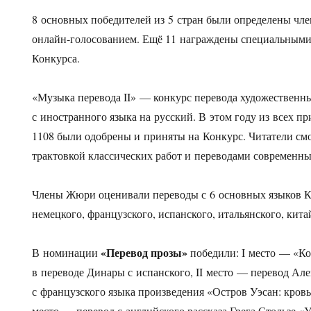
8 основных победителей из 5 стран были определены ч
онлайн-голосованием. Ещё 11 награждены специальными
Конкурса.
«Музыка перевода II» — конкурс перевода художественн
с иностранного языка на русский. В этом году из всех п
1108 были одобрены и приняты на Конкурс. Читатели см
трактовкой классических работ и переводами современны
Члены Жюри оценивали переводы с 6 основных языков Ко
немецкого, французского, испанского, итальянского, кита
«Перевод прозы»
В номинации
победили: I место — «К
в переводе Динары с испанского, II место — перевод Ал
с французского языка произведения «Остров Уэсан: кровь
место — перевод с английского рассказа Грега Стользе «У