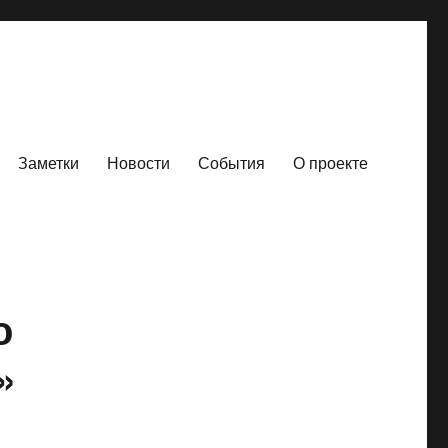
Заметки
Новости
События
О проекте
о
»