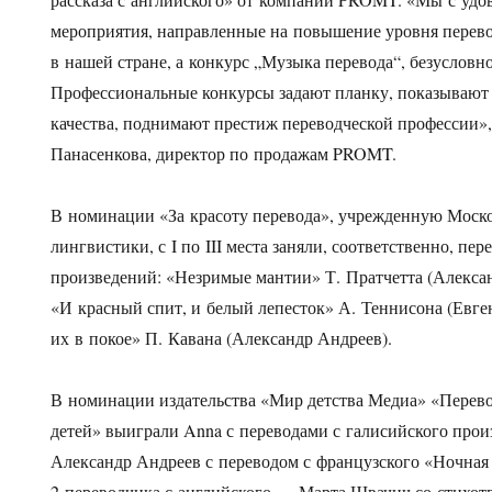
мероприятия, направленные на повышение уровня перево
в нашей стране, а конкурс „Музыка перевода“, безусловно
Профессиональные конкурсы задают планку, показывают
качества, поднимают престиж переводческой профессии»
Панасенкова, директор по продажам PROMT.
В номинации «За красоту перевода», учрежденную Моск
лингвистики, с I по III места заняли, соответственно, пе
произведений: «Незримые мантии» Т. Пратчетта (Алексан
«И красный спит, и белый лепесток» А. Теннисона (Евге
их в покое» П. Кавана (Александр Андреев).
В номинации издательства «Мир детства Медиа» «Перево
детей» выиграли Anna с переводами с галисийского прои
Александр Андреев с переводом с французского «Ночная 
2 переводчика с английского — Марта Швачич со стихот