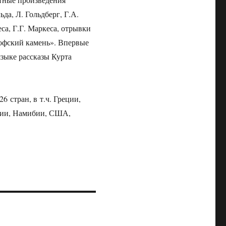
да, Л. Гольдберг, Г.А.
еса, Г.Г. Маркеса, отрывки
софский камень». Впервые
языке рассказы Курта
 стран, в т.ч. Греции,
ции, Намибии, США,