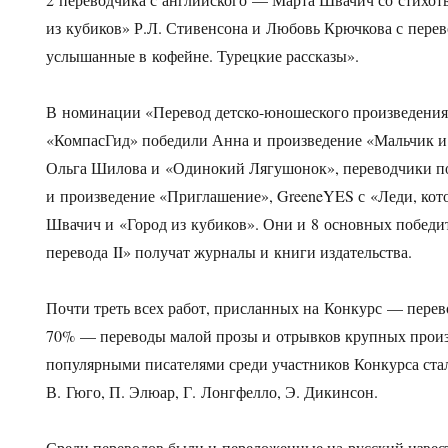
из кубиков» Р.Л. Стивенсона и Любовь Крючкова с пере
услышанные в кофейне. Турецкие рассказы».
В номинации «Перевод детско-юношеского произведения
«КомпасГид» победили Анна и произведение «Мальчик и
Ольга Шилова и «Одинокий Лягушонок», переводчики п
и произведение «Приглашение», GreeneYES с «Леди, кото
Швачич и «Город из кубиков». Они и 8 основных побед
перевода II» получат журналы и книги издательства.
Почти треть всех работ, присланных на Конкурс — перев
70% — переводы малой прозы и отрывков крупных прои
популярными писателями среди участников Конкурса стал
В. Гюго, П. Элюар, Г. Лонгфелло, Э. Дикинсон.
Среди переводов были и переложенные на русский извес