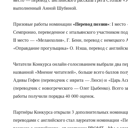
выполненный Анной Шубиной.
«Перевод поэзии»
Призовые работы номинации
: I место
Семпронио, переведенное с итальянского участником под 
II место — «Меланхолия», Г. Бенн, перевод с немецкого 
«Оправдание прогульщика» О. Нэша, перевод с английск
Читатели Конкурса онлайн-голосованием выбрали два пе
названной «Мнение читателей», больше всего баллов по
Адивы Гефен (переводчик с иврита — Люси) и «Царь Ас
(переводчик с новогреческого — Олег Цыбенко). Всего з
работы получили порядка 40 000 оценок.
Партнёры Конкурса открыли 3 дополнительных номинац
переводами с английского стал лауреатом номинации «Пе
рассказа с английского» от компании PROMT. «Мы с уд