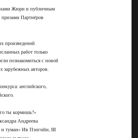
ленами Жюри и публичным
 призами Партнёров
ых произведений
рисланных работ только
огли познакомиться с новой
х зарубежных авторов.
нкурса: английского,
йского.
ого ты кормишь?»
ександра Андреева
 и туман» Ив Пэнгийи, III
слада дьявола»,