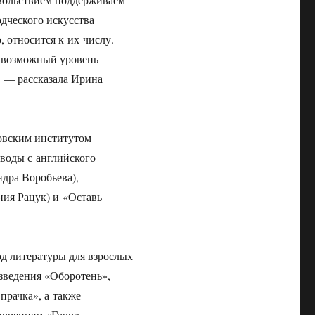
дческого искусства
, относится к их числу.
 возможный уровень
, — рассказала Ирина
овским институтом
реводы с английского
дра Воробьева),
ния Рацук) и «Оставь
д литературы для взрослых
зведения «Оборотень»,
прачка», а также
ворением «Город