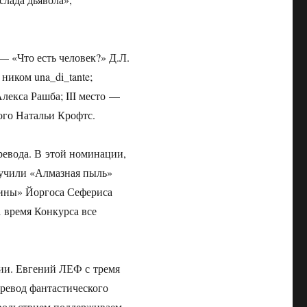
 — «Что есть человек?» Д.Л.
ником una_di_tante;
Алекса Рашба; III место —
ого Натальи Крофтс.
ревода. В этой номинации,
лучили «Алмазная пыль»
ины» Йоргоса Сефериса
а время Конкурса все
ии. Евгений ЛЕФ с тремя
ревод фантастического
овольствием поддерживаем