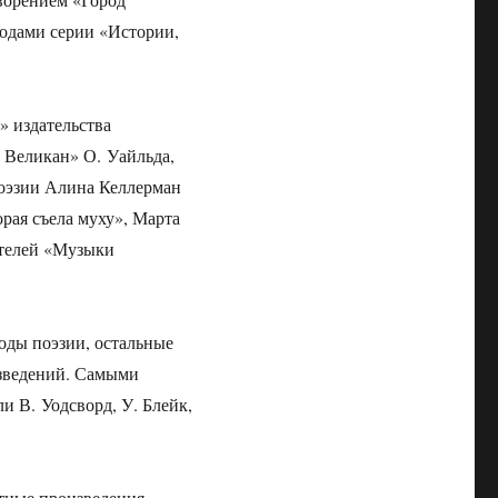
водами серии «Истории,
» издательства
 Великан» О. Уайльда,
оэзии Алина Келлерман
рая съела муху», Марта
ителей «Музыки
оды поэзии, остальные
зведений. Самыми
и В. Уодсворд, У. Блейк,
тные произведения