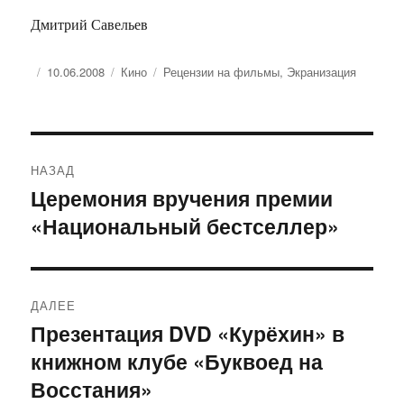
Дмитрий Савельев
Опубликовано
Рубрики
Метки
10.06.2008
Кино
Рецензии на фильмы
,
Экранизация
Навигация
НАЗАД
по
Церемония вручения премии
Предыдущая
«Национальный бестселлер»
запись:
записям
ДАЛЕЕ
Презентация DVD «Курёхин» в
Следующая
книжном клубе «Буквоед на
запись:
Восстания»