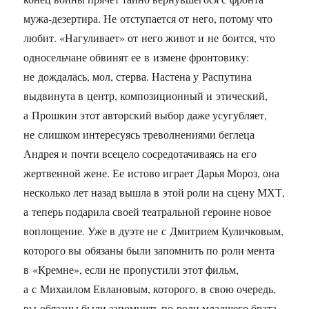
мужа-дезертира. Не отступается от него, потому что
любит. «Нагуливает» от него живот и не боится, что
односельчане обвинят ее в измене фронтовику:
не дождалась, мол, стерва. Настена у Распутина
выдвинута в центр, композиционный и этический,
а Прошкин этот авторский выбор даже усугубляет,
не слишком интересуясь треволнениями беглеца
Андрея и почти всецело сосредотачиваясь на его
жертвенной жене. Ее истово играет Дарья Мороз, она
несколько лет назад вышла в этой роли на сцену МХТ,
а теперь подарила своей театральной героине новое
воплощение. Уже в дуэте не с Дмитрием Куличковым,
которого вы обязаны были запомнить по роли мента
в «Кремне», если не пропустили этот фильм,
а с Михаилом Евлановым, которого, в свою очередь,
вы обязаны были запомнить по роли младшего брата