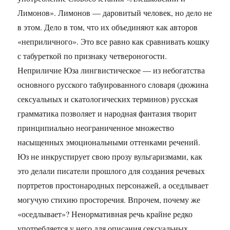
Лимонов». Лимонов — даровитый человек, но дело не
в этом. Дело в том, что их объединяют как авторов
«неприличного». Это все равно как сравнивать кошку
с табуреткой по признаку четвероногости.
Неприличие Юза лингвистическое — из небогатства
основного русского табуированного словаря (дюжина
сексуальных и скатологических терминов) русская
грамматика позволяет и народная фантазия творит
принципиально неограниченное множество
насыщенных эмоциональными оттенками речений.
Юз не инкрустирует свою прозу вульгаризмами, как
это делали писатели прошлого для создания речевых
портретов простонародных персонажей, а оседлывает
могучую стихию просторечия. Впрочем, почему же
«оседлывает»? Ненормативная речь крайне редко
употребляется у него для описания сексуальных