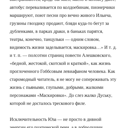
автобус переваливается по колдоебинам, пионерчики
маршируют, поют песни про вечно живого Ильича,
грузины гвоздику продают, бляди куда-то бегут за
дубленками, в парках драки, в баньках парятся,
театры, конечно, танцульки — одним словом,
видимость жизни заделывается, маскировка…» И т. д.
и т. п. — полсотни страниц повести Алешковского,
«бедной, жестокой, скотской и краткой», как жизнь
проглоченного Гоббсовым левиафаном человека. Как
старомодный читатель, я не могу не сопереживать эту
жизнь с пьяными, глупыми, добрыми, жалкими
персонажами «Маскировки». До слез жалко Дуську,
которой не досталось трескового филе.
Исключительность Юза — не просто в дивной
энергии его поэтической речи, а в добродушии,