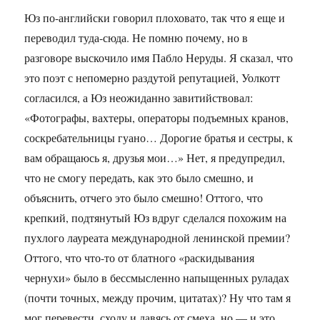
Юз по-английски говорил плоховато, так что я еще и
переводил туда-сюда. Не помню почему, но в
разговоре выскочило имя Пабло Неруды. Я сказал, что
это поэт с непомерно раздутой репутацией, Уолкотт
согласился, а Юз неожиданно завитийствовал:
«Фотографы, вахтеры, операторы подъемных кранов,
соскребательницы гуано… Дорогие братья и сестры, к
вам обращаюсь я, друзья мои…» Нет, я предупредил,
что не смогу передать, как это было смешно, и
объяснить, отчего это было смешно! Оттого, что
крепкий, подтянутый Юз вдруг сделался похожим на
пухлого лауреата международной ленинской премии?
Оттого, что что-то от блатного «раскидывания
чернухи» было в бессмысленно напыщенных руладах
(почти точных, между прочим, цитатах)? Ну что там я
мог перевести, сходу и давясь от смеха, но — и это