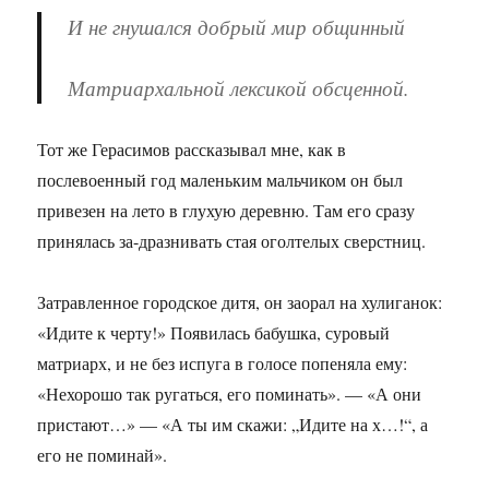
И не гнушался добрый мир общинный
Матриархальной лексикой обсценной.
Тот же Герасимов рассказывал мне, как в
послевоенный год маленьким мальчиком он был
привезен на лето в глухую деревню. Там его сразу
принялась за-дразнивать стая оголтелых сверстниц.
Затравленное городское дитя, он заорал на хулиганок:
«Идите к черту!» Появилась бабушка, суровый
матриарх, и не без испуга в голосе попеняла ему:
«Нехорошо так ругаться, его поминать». — «А они
пристают…» — «А ты им скажи: „Идите на х…!“, а
его не поминай».