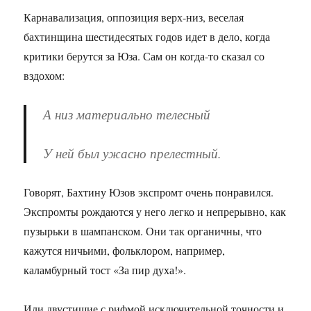
Карнавализация, оппозиция верх-низ, веселая
бахтинщина шестидесятых годов идет в дело, когда
критики берутся за Юза. Сам он когда-то сказал со
вздохом:
А низ материально телесный
У ней был ужасно прелестный.
Говорят, Бахтину Юзов экспромт очень понравился.
Экспромты рождаются у него легко и непрерывно, как
пузырьки в шампанском. Они так органичны, что
кажутся ничьими, фольклором, например,
каламбурный тост «За пир духа!».
Или двустишие с рифмой исключительной точности и