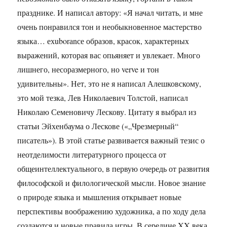
празднике. И написал автору: «Я начал читать, и мне
очень понравился тон и необыкновенное мастерство
языка… ехuborаnсе образов, красок, характерных
выражений, которая вас опьяняет и увлекает. Много
лишнего, несоразмерного, но verve и тон
удивительны». Нет, это не я написал Алешковскому,
это мой тезка, Лев Николаевич Толстой, написал
Николаю Семеновичу Лескову. Цитату я выбрал из
статьи Эйхенбаума о Лескове («„Чрезмерный“
писатель»). В этой статье развивается важный тезис о
неотделимости литературного процесса от
общеинтеллектуального, в первую очередь от развития
философской и филологической мысли. Новое знание
о природе языка и мышления открывает новые
перспективы воображению художника, а по ходу дела
создаются и новые правила игры. В середине XX века