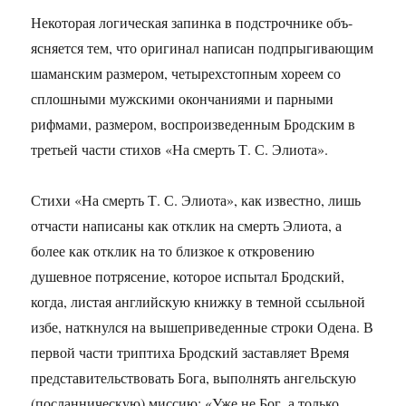
Некоторая логическая запинка в подстрочнике объ-
ясняется тем, что оригинал написан подпрыгивающим
шаманским размером, четырехстопным хореем со
сплошными мужскими окончаниями и парными
рифмами, размером, воспроизведенным Бродским в
третьей части стихов «На смерть Т. С. Элиота».
Стихи «На смерть Т. С. Элиота», как известно, лишь
отчасти написаны как отклик на смерть Элиота, а
более как отклик на то близкое к откровению
душевное потрясение, которое испытал Бродский,
когда, листая английскую книжку в темной ссыльной
избе, наткнулся на вышеприведенные строки Одена. В
первой части триптиха Бродский заставляет Время
представительствовать Бога, выполнять ангельскую
(посланническую) миссию: «Уже не Бог, а только