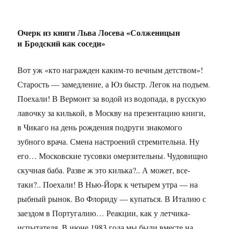
Очерк из книги Льва Лосева «Солженицын
и Бродский как соседи»
Вот уж «кто награжден каким-то вечным детством»!
Старость — замедление, а Юз быстр. Легок на подъем.
Поехали! В Вермонт за водой из водопада, в русскую
лавочку за килькой, в Москву на презентацию книги,
в Чикаго на день рождения подруги знакомого
зубного врача. Смена настроений стремительна. Ну
его… Московские тусовки омерзительны. Чудовищно
скучная баба. Разве ж это килька?.. А может, все-
таки?.. Поехали! В Нью-Йорк к четырем утра — на
рыбный рынок. Во Флориду — купаться. В Италию с
заездом в Португалию… Реакции, как у летчика-
испытателя. В июне 1983 года мы были вместе на