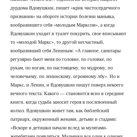
дурдома Вдовушкин, пишет «крик чистосердечного
признания» на обороте истории болезни маньяка,
вообразившего себя «молодым Марксом», а когда
Вдовушкин уходит в туалет покурить, свое вписывают
то «молодой Маркс», то другой несчастный,
вообразивший себя Лениным: «А главное, санитары
регулярно бьют меня по головке, по головке, по
рукам, по ногам, по настоящему, по мудрому, по
человечьему, по ленинскому, огромному лбу». Но и
Маркс, и Ленин, и Вдовушкин пишут поверх некоего
вечного текста. Какого — становится ясно в середине
книги, когда судьба заносит героя в послевоенный
колхоз. Вдовушкин живет там, как библейский
патриарх, окруженный женами, детьми и стадами:
«Вскоре и детишки начали вслед за мулятами-
жеребятами появляться. Мальчики все один к одному,