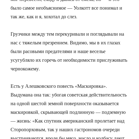
было самое необъяснимое — Уолкотт все понимал и
так же, как и я, хохотал до слез.
Грузчики между тем перекуривали и поглядывали на
нас с тяжелым презрением. Видимо, мы в их глазах
были расовыми предателями и наше веселье
усугубляло их горечь от необходимости прислуживать
чернокожему.
Есть у Алешковского повесть «Маскировка».
Выдумана она так: убогая советская действительность
на одной шестой земной поверхности оказывается
маскировкой, скрывающей подлинную — подземную
— жизнь: «Как спутник американский пролетает над
Сторопорховым, так у наших гастрономов очереди
выстраиваются, вроде бы мясо, масло и колбасу дают,