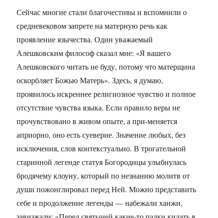
Сейчас многие стали благочестивы и вспомнили о
средневековом запрете на матерную речь как
проявление язычества. Один уважаемый
Алешковским философ сказал мне: «Я вашего
Алешковского читать не буду, потому что матерщина
оскорбляет Божью Матерь». Здесь, я думаю,
проявилось искреннее религиозное чувство и полное
отсутствие чувства языка. Если правило веры не
прочувствовано в живом опыте, а при-меняется
априорно, оно есть суеверие. Значение любых, без
исключения, слов контекстуально. В трогательной
старинной легенде статуя Богородицы улыбнулась
бродячему клоуну, который по незнанию молитв от
души пожонглировал перед Ней. Можно представить
себе и продолжение легенды — набежали ханжи,
завизжали: «Перед святыней какие-то палки кидать в