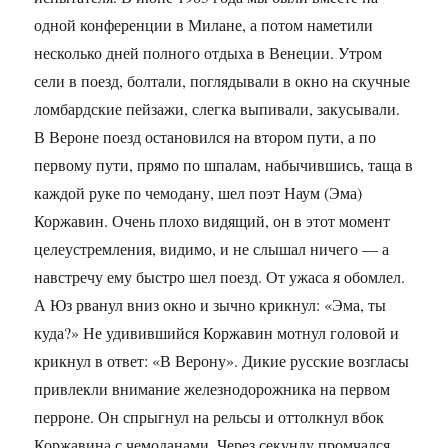
одной конференции в Милане, а потом наметили
несколько дней полного отдыха в Венеции. Утром
сели в поезд, болтали, поглядывали в окно на скучные
ломбардские пейзажи, слегка выпивали, закусывали.
В Вероне поезд остановился на втором пути, а по
первому пути, прямо по шпалам, набычившись, таща в
каждой руке по чемодану, шел поэт Наум (Эма)
Коржавин. Очень плохо видящий, он в этот момент
целеустремления, видимо, и не слышал ничего — а
навстречу ему быстро шел поезд. От ужаса я обомлел.
А Юз рванул вниз окно и зычно крикнул: «Эма, ты
куда?» Не удивившийся Коржавин мотнул головой и
крикнул в ответ: «В Верону». Дикие русские возгласы
привлекли внимание железнодорожника на первом
перроне. Он спрыгнул на рельсы и оттолкнул вбок
Коржавина с чемоданами. Через секунду промчался