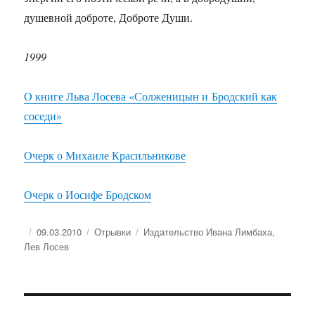
душевной доброте, Доброте Души.
1999
О книге Льва Лосева «Солженицын и Бродский как
соседи»
Очерк о Михаиле Красильникове
Очерк о Иосифе Бродском
Опубликовано
Рубрики
Метки
09.03.2010
Отрывки
Издательство Ивана Лимбаха
,
Лев Лосев
Навигация