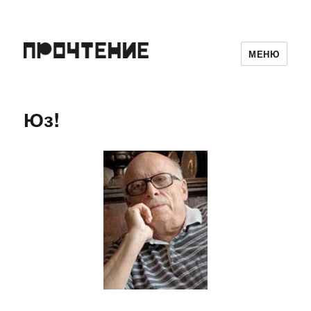
МЕНЮ
Юз!