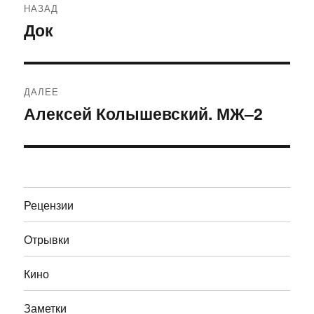
НАЗАД
по
Док
Предыдущая
запись:
записям
ДАЛЕЕ
Алексей Колышевский. МЖ–2
Следующая
запись:
Рецензии
Отрывки
Кино
Заметки