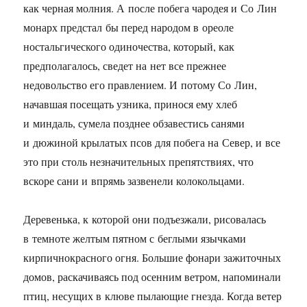
как черная молния. А после побега чародея и Со Лин
монарх предстал бы перед народом в ореоле
ностальгического одиночества, который, как
предполагалось, сведет на нет все прежнее
недовольство его правлением. И потому Со Лин,
начавшая посещать узника, принося ему хлеб
и миндаль, сумела позднее обзавестись санями
и дюжиной крылатых псов для побега на Север, и все
это при столь незначительных препятствиях, что
вскоре сани и впрямь зазвенели колокольцами.
Деревенька, к которой они подъезжали, рисовалась
в темноте желтым пятном с беглыми язычками
кирпичнокрасного огня. Большие фонари зажиточных
домов, раскачиваясь под осенним ветром, напоминали
птиц, несущих в клюве пылающие гнезда. Когда ветер