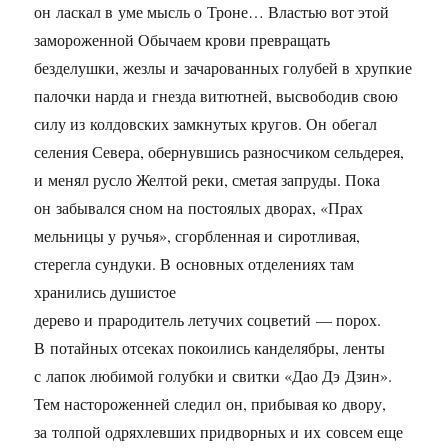
он ласкал в уме мысль о Троне… Властью вот этой
замороженной Обычаем крови превращать
безделушки, жезлы и зачарованных голубей в хрупкие
палочки нарда и гнезда витютней, высвободив свою
силу из колдовских замкнутых кругов. Он обегал
селения Севера, обернувшись разносчиком сельдерея,
и менял русло Желтой реки, сметая запруды. Пока
он забывался сном на постоялых дворах, «Прах
мельницы у ручья», сгорбленная и сиротливая,
стерегла сундуки. В основных отделениях там
хранились душистое
дерево и прародитель летучих соцветий — порох.
В потайных отсеках покоились канделябры, ленты
с лапок любимой голубки и свитки «Дао Дэ Дзин».
Тем настороженней следил он, прибывая ко двору,
за толпой одряхлевших придворных и их совсем еще