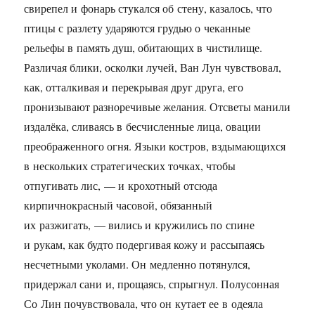
свирепел и фонарь стукался об стену, казалось, что
птицы с разлету ударяются грудью о чеканные
рельефы в память душ, обитающих в чистилище.
Различая блики, осколки лучей, Ван Лун чувствовал,
как, отталкивая и перекрывая друг друга, его
пронизывают разноречивые желания. Отсветы манили
издалёка, сливаясь в бесчисленные лица, овации
преображенного огня. Языки костров, вздымающихся
в нескольких стратегических точках, чтобы
отпугивать лис, — и крохотный отсюда
кирпичнокрасный часовой, обязанный
их разжигать, — вились и кружились по спине
и рукам, как будто подергивая кожу и рассыпаясь
несчетными уколами. Он медленно потянулся,
придержал сани и, прощаясь, спрыгнул. Полусонная
Со Лин почувствовала, что он кутает ее в одеяла