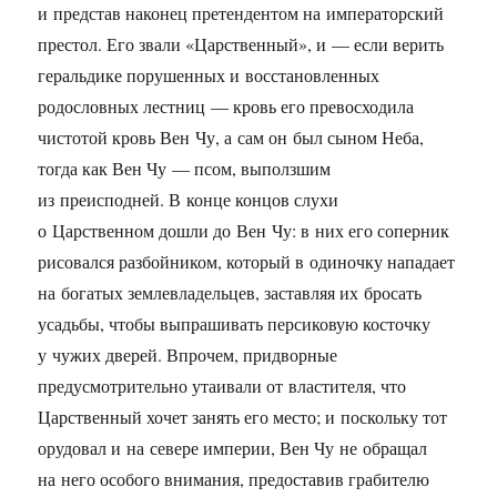
и представ наконец претендентом на императорский
престол. Его звали «Царственный», и — если верить
геральдике порушенных и восстановленных
родословных лестниц — кровь его превосходила
чистотой кровь Вен Чу, а сам он был сыном Неба,
тогда как Вен Чу — псом, выползшим
из преисподней. В конце концов слухи
о Царственном дошли до Вен Чу: в них его соперник
рисовался разбойником, который в одиночку нападает
на богатых землевладельцев, заставляя их бросать
усадьбы, чтобы выпрашивать персиковую косточку
у чужих дверей. Впрочем, придворные
предусмотрительно утаивали от властителя, что
Царственный хочет занять его место; и поскольку тот
орудовал и на севере империи, Вен Чу не обращал
на него особого внимания, предоставив грабителю