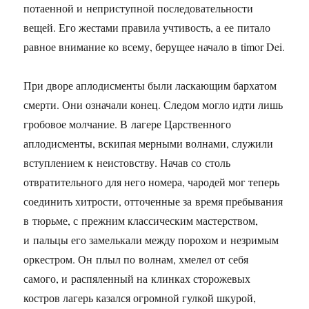
потаенной и неприступной последовательности
вещей. Его жестами правила учтивость, а ее питало
равное внимание ко всему, берущее начало в timor Dei.
При дворе аплодисменты были ласкающим бархатом
смерти. Они означали конец. Следом могло идти лишь
гробовое молчание. В лагере Царственного
аплодисменты, вскипая мерными волнами, служили
вступлением к неистовству. Начав со столь
отвратительного для него номера, чародей мог теперь
соединить хитрости, отточенные за время пребывания
в тюрьме, с прежним классическим мастерством,
и пальцы его замелькали между порохом и незримым
оркестром. Он плыл по волнам, хмелел от себя
самого, и распяленный на клинках сторожевых
костров лагерь казался огромной гулкой шкурой,