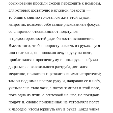
обыкновенно просили скорей переходить к номерам,
для которых достаточно наружной ловкости —
то бишь к снятию головы; он же в этой глуши,
напротив, позволял себе самые рискованные фокусы
со спиралью, отказываясь от подступов
и предосторожностей ради беглости исполнения.
Вместо того, чтобы попросту извлечь из рукава гуся
или пеликана, он, положив левую руку на пояс,
приближался к просцениуму и, пока рукав набухал
до размеров колокольного раструба, двигался
медленно, привлекая и разжигая внимание зрителей;
там он поднимал правую руку и, направив ее к небу,
указывал на стаю чаек, а потом замирал в этой позе,
пока одна из птиц, с ленточкой на шее, не покидала
подруг и, словно приклеенная, не устремляла полет
к чародею, чтобы юркнуть ему в рукав. Когда чайка