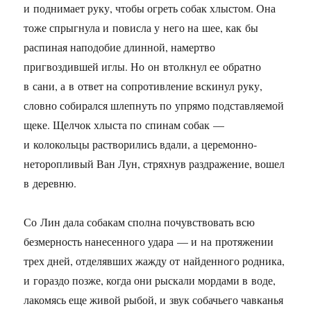
и поднимает руку, чтобы огреть собак хлыстом. Она
тоже спрыгнула и повисла у него на шее, как бы
распиная наподобие длинной, намертво
пригвоздившей иглы. Но он втолкнул ее обратно
в сани, а в ответ на сопротивление вскинул руку,
словно собирался шлепнуть по упрямо подставляемой
щеке. Щелчок хлыста по спинам собак —
и колокольцы растворились вдали, а церемонно­
неторопливый Ван Лун, стряхнув раздражение, вошел
в деревню.
Со Лин дала собакам сполна почувствовать всю
безмерность нанесенного удара — и на протяжении
трех дней, отделявших жажду от найденного родника,
и гораздо позже, когда они рыскали мордами в воде,
лакомясь еще живой рыбой, и звук собачьего чавканья