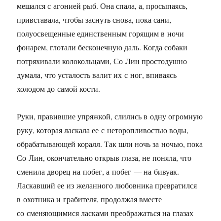
мешался с агонией рыб. Она спала, а, просыпаясь,
привставала, чтобы заснуть снова, пока сани,
полуосвещенные единственным горящим в ночи
фонарем, глотали бесконечную даль. Когда собаки
потряхивали колокольцами, Со Лин простодушно
думала, что усталость валит их с ног, впиваясь
холодом до самой кости.
Руки, правившие упряжкой, слились в одну огромную
руку, которая ласкала ее с неторопливостью воды,
обрабатывающей коралл. Так шли ночь за ночью, пока
Со Лин, окончательно открыв глаза, не поняла, что
сменила дворец на побег, а побег — на бивуак.
Ласкавший ее из желанного любовника превратился
в охотника и грабителя, продолжая вместе
со сменяющимися ласками преображаться на глазах