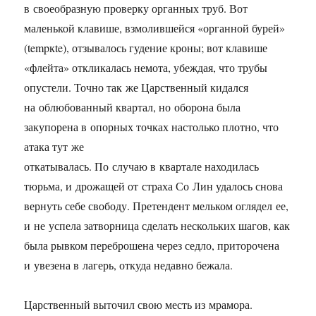
в своеобразную проверку органных труб. Вот
маленькой клавише, взмолившейся «органной бурей»
(tempкte), отзывалось гудение кроны; вот клавише
«флейта» откликалась немота, убеждая, что трубы
опустели. Точно так же Царственный кидался
на облюбованный квартал, но оборона была
закупорена в опорных точках настолько плотно, что
атака тут же
откатывалась. По случаю в квартале находилась
тюрьма, и дрожащей от страха Со Лин удалось снова
вернуть себе свободу. Претендент мельком оглядел ее,
и не успела затворница сделать нескольких шагов, как
была рывком переброшена через седло, приторочена
и увезена в лагерь, откуда недавно бежала.
Царственный выточил свою месть из мрамора.