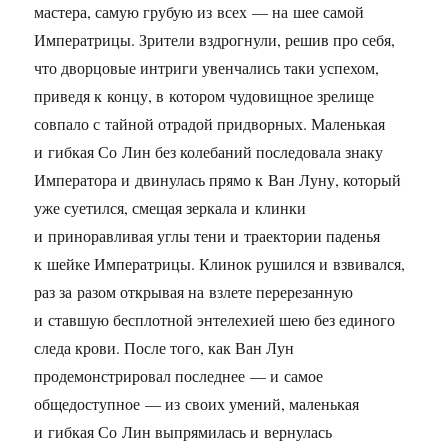
мастера, самую грубую из всех — на шее самой
Императрицы. Зрители вздрогнули, решив про себя,
что дворцовые интриги увенчались таки успехом,
приведя к концу, в котором чудовищное зрелище
совпало с тайной отрадой придворных. Маленькая
и гибкая Со Лин без колебаний последовала знаку
Императора и двинулась прямо к Ван Луну, который
уже суетился, смещая зеркала и клинки
и приноравливая углы тени и траектории паденья
к шейке Императрицы. Клинок рушился и взвивался,
раз за разом открывая на взлете перерезанную
и ставшую бесплотной энтелехией шею без единого
следа крови. После того, как Ван Лун
продемонстрировал последнее — и самое
общедоступное — из своих умений, маленькая
и гибкая Со Лин выпрямилась и вернулась