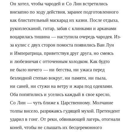
Он хотел, чтобы чародей и Со Лин встретились
внезапно по ходу действия, заранее подготовленного
как блистательный маскарад их казни. После отдыха,
рукоплесканий, гитар, забав с клинками и арканами
воцарилась тишина — наступила очередь чародея. Из-
за кулис с двух сторон помоста появились Ван Лун
и Императрица, приветствуя друг друга, но смеясь
и любезничая с отточенным холодком. Как будто
не было ничего — ни бегства, ни ужаса перед
безлюдной степью вокруг, ни памяти, ни пыла,
ни саней, ни стужи на ветру и жара под одеялами.
Оба попятились и уселись каждый в свое кресло,
Со Лин — чуть ближе к Царственному. Молчание
толпы висело, разряжаясь гудящей мухой. Претендент
ударил в гонг. От реки, обвивающей лагерь, отогнали
коней, чтобы не слышать их бесцеремонного