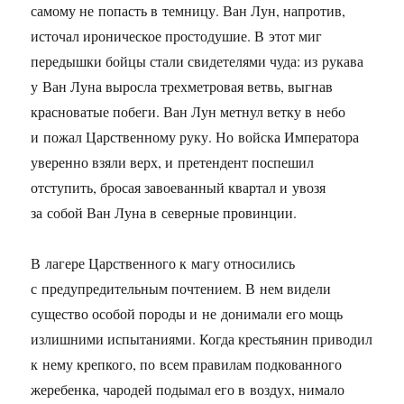
самому не попасть в темницу. Ван Лун, напротив,
источал ироническое простодушие. В этот миг
передышки бойцы стали свидетелями чуда: из рукава
у Ван Луна выросла трехметровая ветвь, выгнав
красноватые побеги. Ван Лун метнул ветку в небо
и пожал Царственному руку. Но войска Императора
уверенно взяли верх, и претендент поспешил
отступить, бросая завоеванный квартал и увозя
за собой Ван Луна в северные провинции.
В лагере Царственного к магу относились
с предупредительным почтением. В нем видели
существо особой породы и не донимали его мощь
излишними испытаниями. Когда крестьянин приводил
к нему крепкого, по всем правилам подкованного
жеребенка, чародей подымал его в воздух, нимало