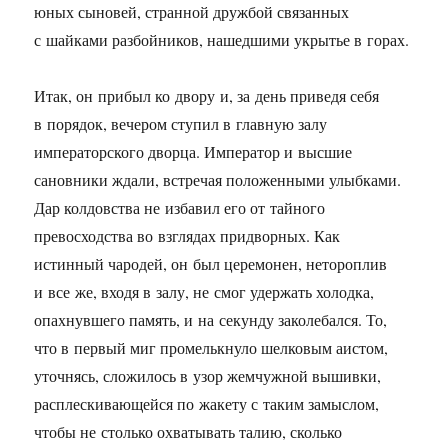
юных сыновей, странной дружбой связанных
с шайками разбойников, нашедшими укрытье в горах.
Итак, он прибыл ко двору и, за день приведя себя
в порядок, вечером ступил в главную залу
императорского дворца. Император и высшие
сановники ждали, встречая положенными улыбками.
Дар колдовства не избавил его от тайного
превосходства во взглядах придворных. Как
истинный чародей, он был церемонен, нетороплив
и все же, входя в залу, не смог удержать холодка,
опахнувшего память, и на секунду заколебался. То,
что в первый миг промелькнуло шелковым аистом,
уточнясь, сложилось в узор жемчужной вышивки,
расплескивающейся по жакету с таким замыслом,
чтобы не столько охватывать талию, сколько