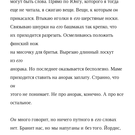
могут быть слова. Прямо по Юнгу, которого я тогда
еще не читала, я сжигаю вещи. Вещи, к которым
он
прикасался. Втыкаю иголки в
его
шерстяные носки.
Связываю шнурки на
его
башмаках так крепко, что
их приходится разрезать. Осмеливаюсь положить
финский нож
на мисочку для бритья. Вырезаю длинный лоскут
из
его
анорака. Но последнее оказывается бесполезно. Маме
приходится ставить на анорак заплату. Странно, что
он
этого не понимает. Не про анорак, конечно. А про все
остальное.
Он
много говорит, но ничего путного в
его
словах
нет. Бранит нас, но мы напуганы и без того. Йордис,