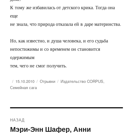
К тому же избавилась от детского крика. Тогда она
еще
не знала, что природа отказала ей в даре материнства.
Но, как известно, и душа человека, и его судьба
непостижимы и со временем он становится
одержимым
тем, чего не смог получить.
Опубликовано
Рубрики
Метки
15.10.2010
Отрывки
Издательство CORPUS
,
Семейная сага
Навигация
НАЗАД
по
Мэри-Энн Шафер, Анни
Предыдущая