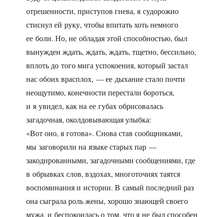
отрешенности, приступов гнева, я судорожно
стиснул ей руку, чтобы впитать хоть немного
ее боли. Но, не обладая этой способностью, был
вынужден ждать, ждать, ждать, тщетно, бессильно,
вплоть до того мига успокоения, который застал
нас обоих врасплох, — ее дыхание стало почти
неощутимо, конечности перестали бороться,
и я увидел, как на ее губах обрисовалась
загадочная, околдовывающая улыбка:
«Вот оно, я готова». Снова став сообщниками,
мы заговорили на языке старых пар —
закодированными, загадочными сообщениями, где
в обрывках слов, вздохах, многоточиях таятся
воспоминания и истории. В самый последний раз
она сыграла роль жены, хорошо знающей своего
мужа, и беспокоилась о том, что я не был способен