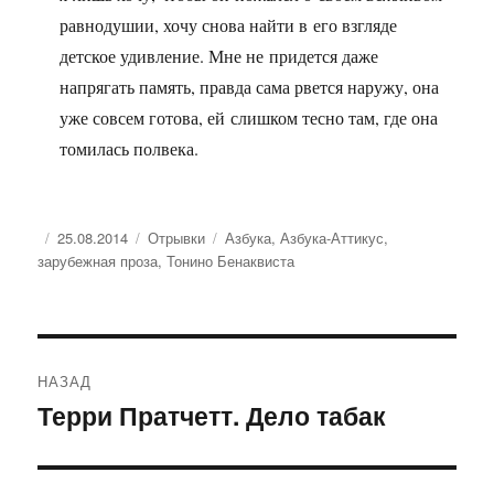
равнодушии, хочу снова найти в его взгляде
детское удивление. Мне не придется даже
напрягать память, правда сама рвется наружу, она
уже совсем готова, ей слишком тесно там, где она
томилась полвека.
Опубликовано
Рубрики
Метки
25.08.2014
Отрывки
Азбука
,
Азбука-Аттикус
,
зарубежная проза
,
Тонино Бенаквиста
Навигация
НАЗАД
по
Терри Пратчетт. Дело табак
Предыдущая
запись:
записям