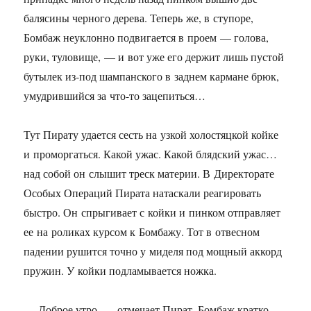
балясины черного дерева. Теперь же, в ступоре,
Бомбаж неуклонно подвигается в проем — голова,
руки, туловище, — и вот уже его держит лишь пустой
бутылек из-под шампанского в заднем кармане брюк,
умудрившийся за что-то зацепиться…
Тут Пирату удается сесть на узкой холостяцкой койке
и проморгаться. Какой ужас. Какой блядский ужас…
над собой он слышит треск материи. В Директорате
Особых Операций Пирата натаскали реагировать
быстро. Он спрыгивает с койки и пинком отправляет
ее на роликах курсом к Бомбажу. Тот в отвесном
падении рушится точно у миделя под мощный аккорд
пружин. У койки подламывается ножка.
— Доброе утро, — отмечает Пират. Бомбаж кратко