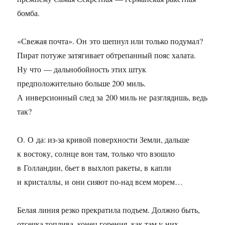
бомба.
«Свежая почта». Он это шепнул или только подумал?
Пират потуже затягивает обтрепанный пояс халата.
Ну что — дальнобойность этих штук
предположительно больше 200 миль.
А инверсионный след за 200 миль не разглядишь, ведь
так?
О. О да: из-за кривой поверхности Земли, дальше
к востоку, солнце вон там, только что взошло
в Голландии, бьет в выхлоп ракеты, в капли
и кристаллы, и они сияют по-над всем морем…
Белая линия резко прекратила подъем. Должно быть,
отсечка топлива, конец горения, как там у них