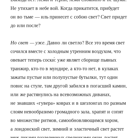
Не утихает в небе вой. Когда прикатится, прибудет
он во тьме — иль принесет с собою свет? Свет придет
до или после?
Но свет — уже
. Давно ли светло? Все это время свет
сочился вместе с холодным утренним воздухом, что
овевает теперь соски́: уже являет сборище пьяных
транжир, кто-то в мундире, а кто-то нет, в кулаках
зажаты пустые или полупустые бутылки, тут один
повис на стуле, там другой забился в погасший камин,
или же растянулись на всевозможных диванах,
не знавших «гувера» коврах и в шезлонгах по разным
слоям невообразимо громадного зала, храпят и сопят
во множестве ритмов, самообновляющимся хором,
а лондонский свет, зимний и эластичный свет растет
меж ликами разделенных средниками окон, растет