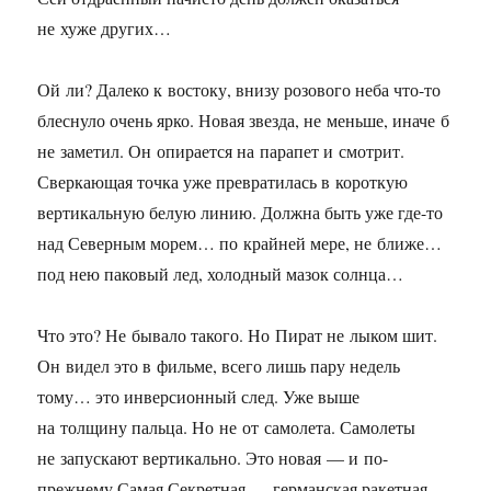
не хуже других…
Ой ли? Далеко к востоку, внизу розового неба что-то
блеснуло очень ярко. Новая звезда, не меньше, иначе б
не заметил. Он опирается на парапет и смотрит.
Сверкающая точка уже превратилась в короткую
вертикальную белую линию. Должна быть уже где-то
над Северным морем… по крайней мере, не ближе…
под нею паковый лед, холодный мазок солнца…
Что это? Не бывало такого. Но Пират не лыком шит.
Он видел это в фильме, всего лишь пару недель
тому… это инверсионный след. Уже выше
на толщину пальца. Но не от самолета. Самолеты
не запускают вертикально. Это новая — и по-
прежнему Самая Секретная — германская ракетная