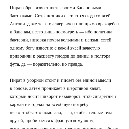
Пират обрел известность своими Банановыми
Завтраками. Сотрапезники слетаются сюда со всей
Англии, даже те, кто аллергичен или прямо враждебен
к бананам, всего лишь посмотреть — ибо политика
бактерий, низовка почвы кольцами и цепями сетей
одному богу известно с какой ячеей зачастую
приводили к расцвету плодов до длины в полтора
фута, да — поразительно, но правда.
Пират в уборной стоит и писает без единой мысли
в голове. Затем проникает в шерстяной халат,
который носит шиворот-навыворот, чтоб сигаретный
карман не торчал на всеобщую потребу —
не то чтобы это помогало, — и, огибая теплые тела
друзей, пробирается к французскому окну,
выскальзывает наружу, где холод лупит его по зубным