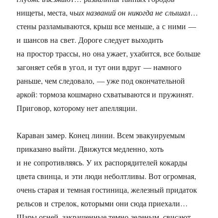
нищеты, места,
чьих названий он никогда не слышал
…
стены разламываются, крыш все меньше, а с ними —
и шансов на свет. Дороге следует выходить
на простор трассы, но она ужает, ухабится, все больше
загоняет себя в угол, и тут они вдруг — намного
раньше, чем следовало, — уже под окончательной
аркой: тормоза кошмарно схватываются и пружинят.
Приговор, которому нет апелляции.
Караван замер. Конец линии. Всем эвакуируемым
приказано выйти. Движутся медленно, хоть
и не сопротивляясь. У их распорядителей кокарды
цвета свинца, и эти люди неболтливы. Вот огромная,
очень старая и темная гостиница, железный придаток
рельсов и стрелок, которыми они сюда приехали…
Шары огней, закрашенные темно-зеленым, свисают