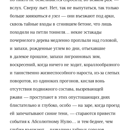
вслух. Сверху льет. Нет, так не выпутаться, так только
больше
завязаться в узел
— они въезжают под арки,
сквозь тайные входы в сгнившем бетоне, что лишь
походили на петли тоннеля… некие эстакады
почернелого дерева медленно проплыли над головой,
и запахи, рожденные углем во дни, отъехавшие
в далекое прошлое, запахи лигроиновых зим,
воскресений, когда ничего не ходит, кораллообразного
и таинственно жизнеспособного нароста, из-за слепых
поворотов, из одиноких прогонов, кислая вонь
отсутствия подвижного состава, вызревающей
ржави — проступают в этих опустошающих днях
блистательно и глубоко, особо — на заре, когда проезд
ей запечатывают синие тени, — стараются привести
события к Абсолютному Нулю… и тем беднее, чем
глубже въезжают… развалины тайных городов