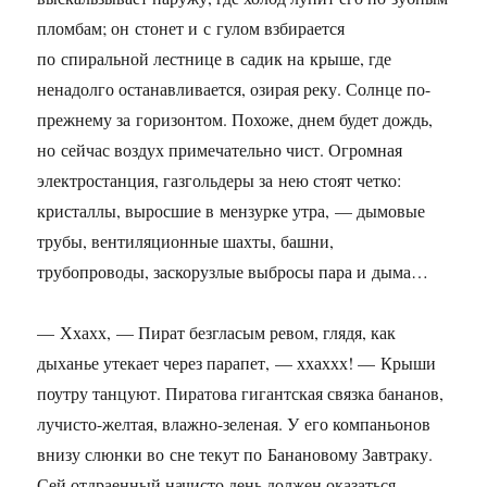
пломбам; он стонет и с гулом взбирается
по спиральной лестнице в садик на крыше, где
ненадолго останавливается, озирая реку. Солнце по-
прежнему за горизонтом. Похоже, днем будет дождь,
но сейчас воздух примечательно чист. Огромная
электростанция, газгольдеры за нею стоят четко:
кристаллы, выросшие в мензурке утра, — дымовые
трубы, вентиляционные шахты, башни,
трубопроводы, заскорузлые выбросы пара и дыма…
— Ххахх, — Пират безгласым ревом, глядя, как
дыханье утекает через парапет, — ххаххх! — Крыши
поутру танцуют. Пиратова гигантская связка бананов,
лучисто-желтая, влажно-зеленая. У его компаньонов
внизу слюнки во сне текут по Банановому Завтраку.
Сей отдраенный начисто день должен оказаться