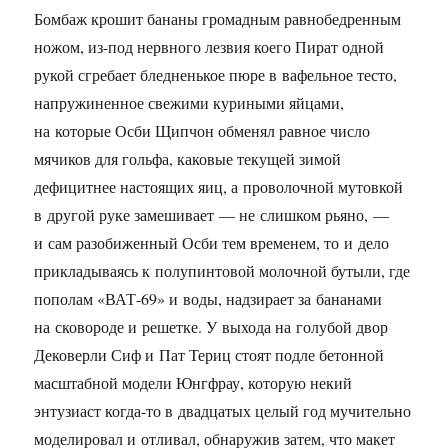
Бомбаж крошит бананы громадным равнобедренным
ножом, из-под нервного лезвия коего Пират одной
рукой сгребает бледненькое пюре в вафельное тесто,
напружиненное свежими куриными яйцами,
на которые Осби Щипчон обменял равное число
мячиков для гольфа, каковые текущей зимой
дефицитнее настоящих яиц, а проволочной мутовкой
в другой руке замешивает — не слишком рьяно, —
и сам разобиженный Осби тем временем, то и дело
прикладываясь к полупинтовой молочной бутыли, где
пополам «ВАТ-69» и воды, надзирает за бананами
на сковороде и решетке. У выхода на голубой двор
Дековерли Сиф и Пат Териц стоят подле бетонной
масштабной модели Юнгфрау, которую некий
энтузиаст когда-то в двадцатых целый год мучительно
моделировал и отливал, обнаружив затем, что макет