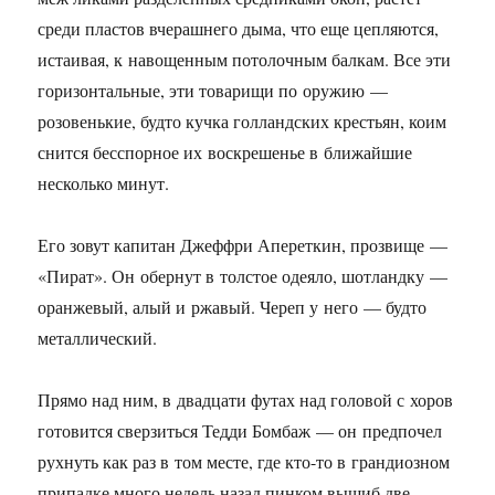
среди пластов вчерашнего дыма, что еще цепляются,
истаивая, к навощенным потолочным балкам. Все эти
горизонтальные, эти товарищи по оружию —
розовенькие, будто кучка голландских крестьян, коим
снится бесспорное их воскрешенье в ближайшие
несколько минут.
Его зовут капитан Джеффри Апереткин, прозвище —
«Пират». Он обернут в толстое одеяло, шотландку —
оранжевый, алый и ржавый. Череп у него — будто
металлический.
Прямо над ним, в двадцати футах над головой с хоров
готовится сверзиться Тедди Бомбаж — он предпочел
рухнуть как раз в том месте, где кто-то в грандиозном
припадке много недель назад пинком вышиб две