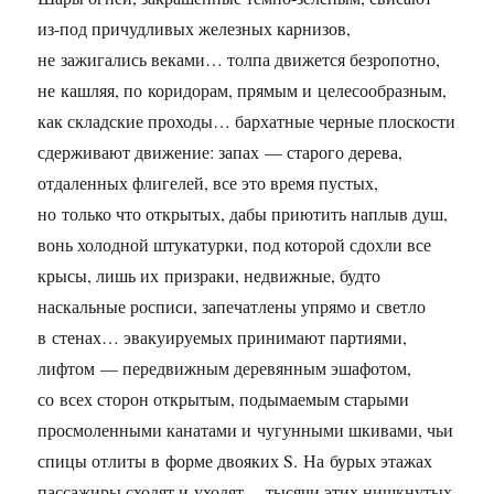
из-под причудливых железных карнизов,
не зажигались веками… толпа движется безропотно,
не кашляя, по коридорам, прямым и целесообразным,
как складские проходы… бархатные черные плоскости
сдерживают движение: запах — старого дерева,
отдаленных флигелей, все это время пустых,
но только что открытых, дабы приютить наплыв душ,
вонь холодной штукатурки, под которой сдохли все
крысы, лишь их призраки, недвижные, будто
наскальные росписи, запечатлены упрямо и светло
в стенах… эвакуируемых принимают партиями,
лифтом — передвижным деревянным эшафотом,
со всех сторон открытым, подымаемым старыми
просмоленными канатами и чугунными шкивами, чьи
спицы отлиты в форме двояких S. На бурых этажах
пассажиры сходят и уходят… тысячи этих нишкнутых