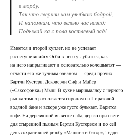
в морду,
Так что сверкни нам улыбкою бодрой,
И напомним, что велено час назад:
Подымай-ка с пола костлявый зад!
Имеется и второй куплет, но не успевает
распетушившийся Осби в него углубиться, как
на него напрыгивают и основательно колошматят —
отчасти его же тучным бананом — среди прочих,
Бартли Кустерв, Дековерли Сиф и Майер
(«Саксофонка») Мыш. В кухне маршмаллоу с черного
рынка томно расползается сиропом на Пиратовой
водяной бане и вскоре уже густо булькает. Варится
кофе. На деревянной вывеске паба, дерзко при свете
дня стыренной пьяным Бартли Кустервом и по сей
день сохранившей резьбу «Машина и багор», Тедди