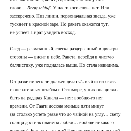
слово…
Brennschluß
. У нас такого слова нет. Или
засекречено. Низ линии, первоначальная звезда, уже
тускнеет в красной заре. Но ракета окажется тут,
не успеет Пират увидеть восход.
След — размазанный, слегка раздерганный в две-три
стороны — висит в небе. Ракета, перейдя в чистую
баллистику, уже поднялась выше. Но стала невидима.
Он разве ничего не должен делать?.. выйти на связь
с оперативным штабом в Стэнморе, у них она должна
быть на радарах Канала — нет: вообще-то нет
времени. От Гааги досюда меньше пяти минут
(за столько успеть разве что до чайной на углу… свету
солнца достичь планеты любви… вообще никакого
времени). Бежать на улицу? Предупредить остальных?