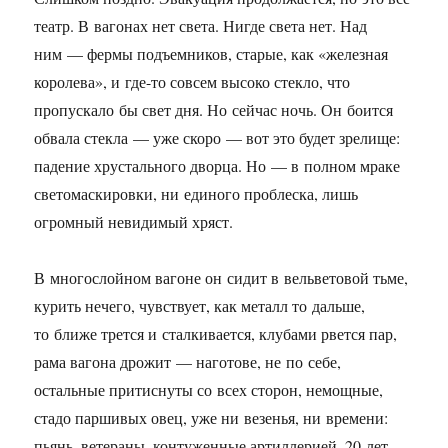
театр. В вагонах нет света. Нигде света нет. Над
ним — фермы подъемников, старые, как «железная
королева», и где-то совсем высоко стекло, что
пропускало бы свет дня. Но сейчас ночь. Он боится
обвала стекла — уже скоро — вот это будет зрелище:
падение хрустального дворца. Но — в полном мраке
светомаскировки, ни единого проблеска, лишь
огромный невидимый хряст.
В многослойном вагоне он сидит в вельветовой тьме,
курить нечего, чувствует, как металл то дальше,
то ближе трется и сталкивается, клубами рвется пар,
рама вагона дрожит — наготове, не по себе,
остальные притиснуты со всех сторон, немощные,
стадо паршивых овец, уже ни везенья, ни времени:
пьянь, ветераны, контуженные артиллерией, 20 лет