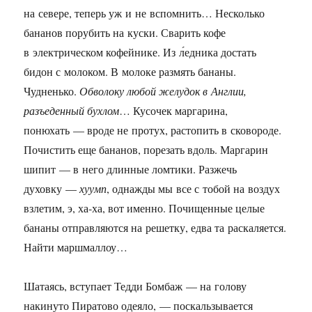
на севере, теперь уж и не вспомнить… Несколько
бананов порубить на куски. Сварить кофе
в электрическом кофейнике. Из л́едника достать
бидон с молоком. В молоке размять бананы.
Чудненько.
Обволоку любой желудок в Англии,
разъеденный бухлом
… Кусочек маргарина,
понюхать — вроде не протух, растопить в сковороде.
Почистить еще бананов, порезать вдоль. Маргарин
шипит — в него длинные ломтики. Разжечь
духовку —
хуумп
, однажды мы все с тобой на воздух
взлетим, э, ха-ха, вот именно. Почищенные целые
бананы отправляются на решетку, едва та раскаляется.
Найти маршмаллоу…
Шатаясь, вступает Тедди Бомбаж — на голову
накинуто Пиратово одеяло, — поскальзывается