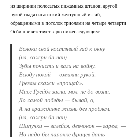
из ширинки полосатых пижамных штанов; другой
рукой гладя гигантский желтушный изгиб,
обращенными в потолок триолями на четыре четверти
Осби приветствует зарю нижеследующим:
Волоки свой костлявый зад к окну
(на, сожри ба-нан)
Зубы почисть и вали на войну.
Всюду покой — взмахни рукой,
Грезам скажи «прощай».
Мисс Грейбл загни, мол, не до возни,
До самой победы — бывай, о,
А на гражданке жизнь без проблем,
(на, сожри ба-нан)
Шипучки — залейся, девчонок — гарем, —
Но надо бы парочке фрицев дать