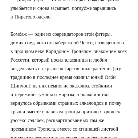
улыбается и снова засыпает, поглубже зарывшись
в Пиратово одеяло.
Бомбаж — один из соарендаторов этой фатеры,
домика недалеко от набережной Челси, возведенного
в прошлом веке Коридоном Тропелом, знакомцем всех
Россетти, который носил власяницы и любил
возделывать на крыше лекарственные растения (эту
традицию в последнее время оживил юный Осби
Щипчон): из них немногие оказались стойкими
и пережили туманы и морозы, а большинство
вернулось обрывками странных алкалоидов в почву
крыши вместе с навозом троицы призовых хрюшек
уэссекс-сэдлбек, расквартированных там же
преемником Тропела, вместе со сгнившей листвой
множества декоративных деревьев, пересаженных