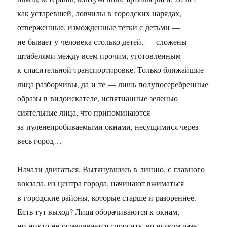
как устаревшей, ловчилы в городских нарядах,
отверженные, изможденные тетки с детьми —
не бывает у человека столько детей, — сложены
штабелями между всем прочим, уготовленным
к спасительной транспортировке. Только ближайшие
лица разборчивы, да и те — лишь полупосеребренные
образы в видоискателе, испятнанные зеленью
сиятельные лица, что припоминаются
за пуленепробиваемыми окнами, несущимися через
весь город…
Начали двигаться. Вытянувшись в линию, с главного
вокзала, из центра города, начинают вжиматься
в городские районы, которые старше и разореннее.
Есть тут выход? Лица оборачиваются к окнам,
но никто не осмеливается спросить, во всяком разе —