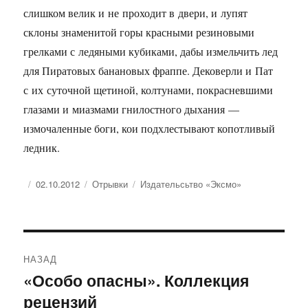
слишком велик и не проходит в двери, и лупят
склоны знаменитой горы красными резиновыми
грелками с ледяными кубиками, дабы измельчить лед
для Пиратовых банановых фраппе. Дековерли и Пат
с их суточной щетиной, колтунами, покрасневшими
глазами и миазмами гнилостного дыхания —
измочаленные боги, кои подхлестывают копотливый
ледник.
Опубликовано
Рубрики
Метки
02.10.2012
Отрывки
Издательсьтво «Эксмо»
Навигация
НАЗАД
по
«Особо опасны». Коллекция
Предыдущая
рецензий
запись:
записям