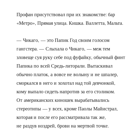
Профан присутствовал при их знакомстве: бар
«Метро», Прямая улица. Кишка. Валлетта, Мальта.
— Чикаго, — это Папик Год своим голосом
гангстера. — Слыхала о Чикаго, — меж тем
зловеще суя руку себе под фуфайку, обычный финт
Папика по всей Средь-литорали. Вытаскивал
обычно платок, а вовсе не волыну и не шпалер,
сморкался в него и хохотал над той девчонкой,
кому выпало сидеть напротив за его столиком.
От американских киношек вырабатывались
стереотипы — у всех, кроме Паолы Майистрал,
которая и после его рассматривала так же,
не раздув ноздрей, брови на мертвой точке.