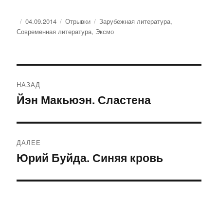
Опубликовано
Рубрики
Метки
04.09.2014
Отрывки
Зарубежная литература
,
Современная литература
,
Эксмо
Навигация
НАЗАД
по
Йэн Макьюэн. Сластена
Предыдущая
запись:
записям
ДАЛЕЕ
Юрий Буйда. Синяя кровь
Следующая
запись: