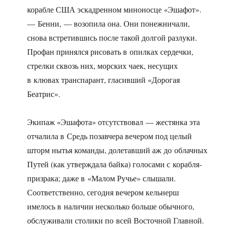
корабле США эскадренном миноносце «Эшафот».
— Бенни, — возопила она. Они понежничали,
снова встретившись после такой долгой разлуки.
Профан принялся рисовать в опилках сердечки,
стрелки сквозь них, морских чаек, несущих
в клювах транспарант, гласивший «Дорогая
Беатрис».
Экипаж «Эшафота» отсутствовал — жестянка эта
отчалила в Средь позавчера вечером под целый
шторм нытья команды, долетавший аж до облачных
Путей (как утверждала байка) голосами с корабля-
призрака; даже в «Малом Ручье» слышали.
Соответственно, сегодня вечером кельнерш
имелось в наличии несколько больше обычного,
обслуживали столики по всей Восточной Главной.