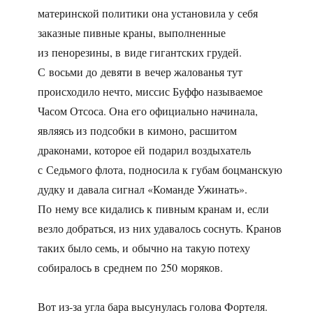
материнской политики она установила у себя
заказные пивные краны, выполненные
из пенорезины, в виде гигантских грудей.
С восьми до девяти в вечер жалованья тут
происходило нечто, миссис Буффо называемое
Часом Отсоса. Она его официально начинала,
являясь из подсобки в кимоно, расшитом
драконами, которое ей подарил воздыхатель
с Седьмого флота, подносила к губам боцманскую
дудку и давала сигнал «Команде Ужинать».
По нему все кидались к пивным кранам и, если
везло добраться, из них удавалось соснуть. Кранов
таких было семь, и обычно на такую потеху
собиралось в среднем по 250 моряков.
Вот из-за угла бара высунулась голова Фортеля.