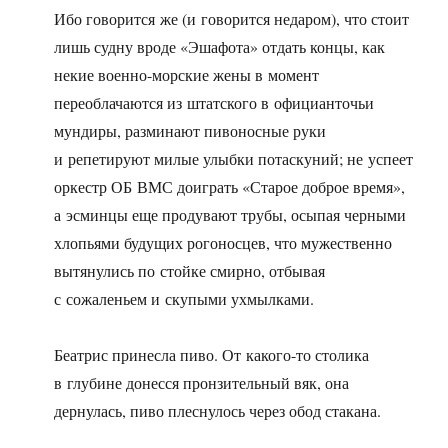
Ибо говорится же (и говорится недаром), что стоит
лишь судну вроде «Эшафота» отдать концы, как
некие военно-морские жены в момент
переоблачаются из штатского в официанточьи
мундиры, разминают пивоносные руки
и репетируют милые улыбки потаскуний; не успеет
оркестр ОБ ВМС доиграть «Старое доброе время»,
а эсминцы еще продувают трубы, осыпая черными
хлопьями будущих рогоносцев, что мужественно
вытянулись по стойке смирно, отбывая
с сожаленьем и скупыми ухмылками.
Беатрис принесла пиво. От какого-то столика
в глубине донесся пронзительный вяк, она
дернулась, пиво плеснулось через обод стакана.