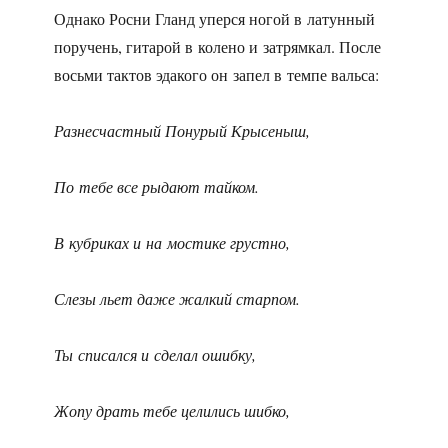
Однако Росни Гланд уперся ногой в латунный
поручень, гитарой в колено и затрямкал. После
восьми тактов эдакого он запел в темпе вальса:
Разнесчастный Понурый Крысеныш,
По тебе все рыдают тайком.
В кубриках и на мостике грустно,
Слезы льет даже жалкий старпом.
Ты списался и сделал ошибку,
Жопу драть тебе целились шибко,