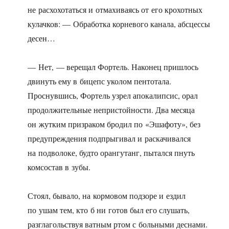
не расхохотаться и отмахиваясь от его крохотных
кулачков: — Обработка корневого канала, абсцессы
десен…
— Нет, — верещал Фортель. Наконец пришлось
двинуть ему в бицепс уколом пентотала.
Проснувшись, Фортель узрел апокалипсис, орал
продолжительные непристойности. Два месяца
он жутким призраком бродил по «Эшафоту», без
предупреждения подпрыгивал и раскачивался
на подволоке, будто орангутанг, пытался пнуть
комсостав в зубы.
Стоял, бывало, на кормовом подзоре и ездил
по ушам тем, кто б ни готов был его слушать,
разглагольствуя ватным ртом с больными деснами.