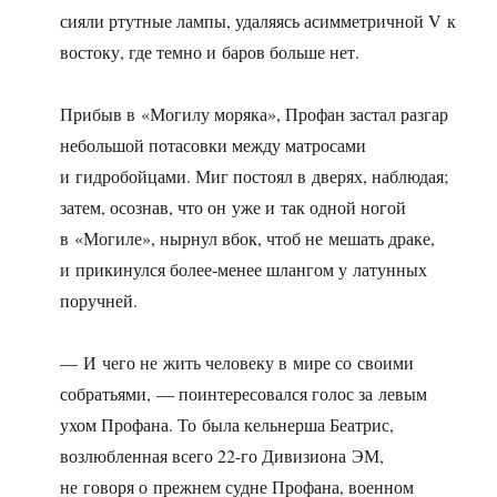
сияли ртутные лампы, удаляясь асимметричной V к
востоку, где темно и баров больше нет.
Прибыв в «Могилу моряка», Профан застал разгар
небольшой потасовки между матросами
и гидробойцами. Миг постоял в дверях, наблюдая;
затем, осознав, что он уже и так одной ногой
в «Могиле», нырнул вбок, чтоб не мешать драке,
и прикинулся более-менее шлангом у латунных
поручней.
— И чего не жить человеку в мире со своими
собратьями, — поинтересовался голос за левым
ухом Профана. То была кельнерша Беатрис,
возлюбленная всего 22-го Дивизиона ЭМ,
не говоря о прежнем судне Профана, военном