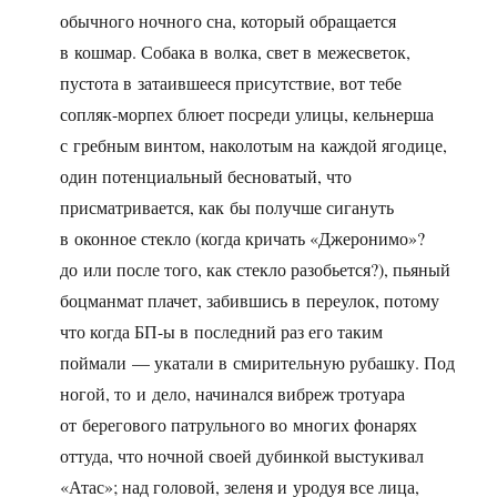
обычного ночного сна, который обращается
в кошмар. Собака в волка, свет в межесветок,
пустота в затаившееся присутствие, вот тебе
сопляк-морпех блюет посреди улицы, кельнерша
с гребным винтом, наколотым на каждой ягодице,
один потенциальный бесноватый, что
присматривается, как бы получше сигануть
в оконное стекло (когда кричать «Джеронимо»?
до или после того, как стекло разобьется?), пьяный
боцманмат плачет, забившись в переулок, потому
что когда БП-ы в последний раз его таким
поймали — укатали в смирительную рубашку. Под
ногой, то и дело, начинался вибреж тротуара
от берегового патрульного во многих фонарях
оттуда, что ночной своей дубинкой выстукивал
«Атас»; над головой, зеленя и уродуя все лица,