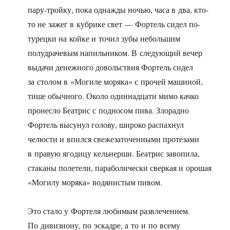
пару-тройку, пока однажды ночью, часа в два, кто-
то не зажег в кубрике свет — Фортель сидел по-
турецки на койке и точил зубы небольшим
полудрачевым напильником. В следующий вечер
выдачи денежного довольствия Фортель сидел
за столом в «Могиле моряка» с прочей машиной,
тише обычного. Около одиннадцати мимо качко
пронесло Беатрис с подносом пива. Злорадно
Фортель высунул голову, широко распахнул
челюсти и впился свежезаточенными протезами
в правую ягодицу кельнерши. Беатрис завопила,
стаканы полетели, параболически сверкая и орошая
«Могилу моряка» водянистым пивом.
Это стало у Фортеля любимым развлечением.
По дивизиону, по эскадре, а то и по всему