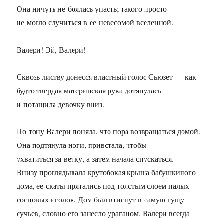
Она ничуть не боялась упасть; такого просто
не могло случиться в ее невесомой вселенной.
Валери! Эй, Валери!
Сквозь листву донесся властный голос Сьюзет — как
будто твердая материнская рука дотянулась
и потащила девочку вниз.
По тону Валери поняла, что пора возвращаться домой.
Она подтянула ноги, привстала, чтобы
ухватиться за ветку, а затем начала спускаться.
Внизу проглядывала крутобокая крыша бабушкиного
дома, ее скаты прятались под толстым слоем палых
сосновых иголок. Дом был втиснут в самую гущу
сучьев, словно его занесло ураганом. Валери всегда