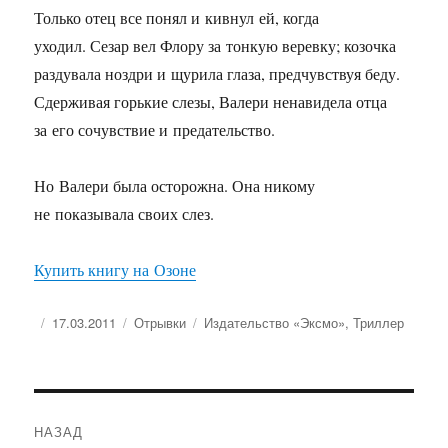
Только отец все понял и кивнул ей, когда
уходил. Сезар вел Флору за тонкую веревку; козочка
раздувала ноздри и щурила глаза, предчувствуя беду.
Сдерживая горькие слезы, Валери ненавидела отца
за его сочувствие и предательство.
Но Валери была осторожна. Она никому
не показывала своих слез.
Купить книгу на Озоне
Опубликовано
Рубрики
Метки
17.03.2011
Отрывки
Издательство «Эксмо»
,
Триллер
Навигация
НАЗАД