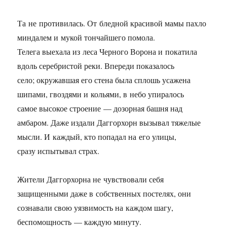
Та не противилась. От бледной красивой мамы пахло
миндалем и мукой тончайшего помола.
Телега выехала из леса Черного Ворона и покатила
вдоль серебристой реки. Впереди показалось
село; окружавшая его стена была сплошь усажена
шипами, гвоздями и кольями, в небо упиралось
самое высокое строение — дозорная башня над
амбаром. Даже издали Даггорхорн вызывал тяжелые
мысли. И каждый, кто попадал на его улицы,
сразу испытывал страх.
Жители Даггорхорна не чувствовали себя
защищенными даже в собственных постелях, они
сознавали свою уязвимость на каждом шагу,
беспомощность — каждую минуту.