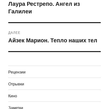
по
Лаура Рестрепо. Ангел из
Предыдущая
Галилеи
запись:
записям
ДАЛЕЕ
Айзек Марион. Тепло наших тел
Следующая
запись:
Рецензии
Отрывки
Кино
Заметки