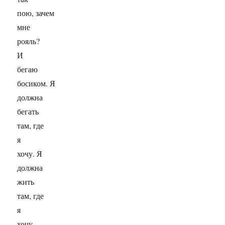
пою, зачем
мне
рояль?
И
бегаю
босиком. Я
должна
бегать
там, где
я
хочу. Я
должна
жить
там, где
я
хочу.