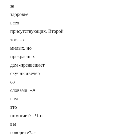
за
здоровье
всех
присутствующих. Второй
тост -за
милых, но
прекрасных
дам -предвещает
скучныйвечер
со
словами: «А
вам
это
помогает?.. Что
вы
говорите?..»