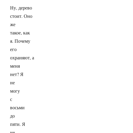
Ну, дерево
стоит. Оно
же
такое, как
я. Почему
его
охраняют, а
меня
нет? Я
не
могу
с
восьми
до
пяти. Я
не