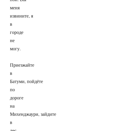
меня
извините, я
в
городе
не
могу.
Приезжайте
в
Батуми, пойдёте
по
дороге
на
Михенджаури, зайдите
в
лес