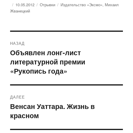
Опубликовано
Рубрики
Метки
10.05.2012
Отрывки
Издательство «Эксмо»
,
Михаил
Жванецкий
Навигация
НАЗАД
по
Объявлен лонг-лист
Предыдущая
литературной премии
запись:
записям
«Рукопись года»
ДАЛЕЕ
Венсан Уаттара. Жизнь в
Следующая
красном
запись: