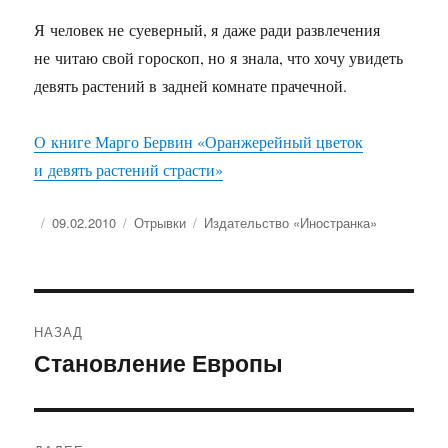
Я человек не суеверный, я даже ради развлечения
не читаю свой гороскоп, но я знала, что хочу увидеть
девять растений в задней комнате прачечной.
О книге Марго Бервин «Оранжерейный цветок
и девять растений страсти»
Опубликовано
Рубрики
Метки
09.02.2010
Отрывки
Издательство «Иностранка»
Навигация
НАЗАД
по
Становление Европы
Предыдущая
запись:
записям