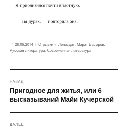
Я приблизился почти вплотную.
— Ты дурак, — повторила она.
Опубликовано
Рубрики
Метки
28.05.2014
Отрывки
Лениздат
,
Марат Басыров
,
Русская литература
,
Современная литература
Навигация
НАЗАД
по
Пригодное для житья, или 6
Предыдущая
высказываний Майи Кучерской
запись:
записям
ДАЛЕЕ