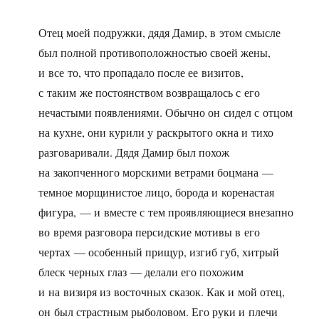
Отец моей подружки, дядя Дамир, в этом смысле
был полной противоположностью своей жены,
и все то, что пропадало после ее визитов,
с таким же постоянством возвращалось с его
нечастыми появлениями. Обычно он сидел с отцом
на кухне, они курили у раскрытого окна и тихо
разговаривали. Дядя Дамир был похож
на закопченного морскими ветрами боцмана —
темное морщинистое лицо, борода и коренастая
фигура, — и вместе с тем проявляющиеся внезапно
во время разговора персидские мотивы в его
чертах — особенный прищур, изгиб губ, хитрый
блеск черных глаз — делали его похожим
и на визиря из восточных сказок. Как и мой отец,
он был страстным рыболовом. Его руки и плечи