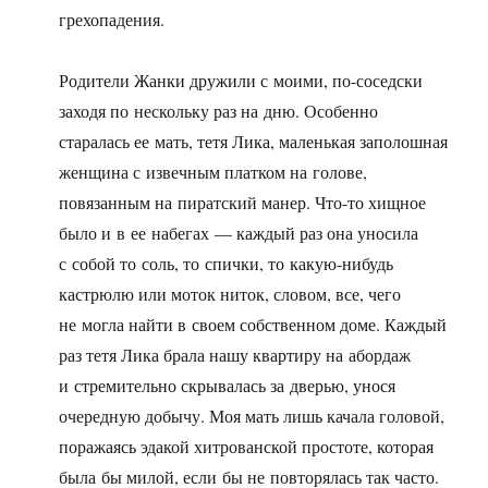
грехопадения.
Родители Жанки дружили с моими, по-соседски
заходя по нескольку раз на дню. Особенно
старалась ее мать, тетя Лика, маленькая заполошная
женщина с извечным платком на голове,
повязанным на пиратский манер. Что-то хищное
было и в ее набегах — каждый раз она уносила
с собой то соль, то спички, то какую-нибудь
кастрюлю или моток ниток, словом, все, чего
не могла найти в своем собственном доме. Каждый
раз тетя Лика брала нашу квартиру на абордаж
и стремительно скрывалась за дверью, унося
очередную добычу. Моя мать лишь качала головой,
поражаясь эдакой хитрованской простоте, которая
была бы милой, если бы не повторялась так часто.