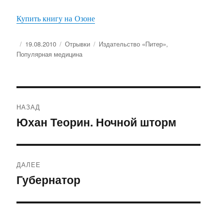
Купить книгу на Озоне
Опубликовано
Рубрики
Метки
19.08.2010
Отрывки
Издательство «Питер»
,
Популярная медицина
Навигация
НАЗАД
по
Юхан Теорин. Ночной шторм
Предыдущая
запись:
записям
ДАЛЕЕ
Губернатор
Следующая
запись: