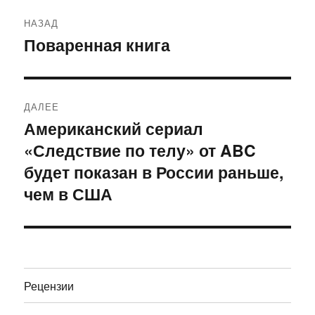
Навигация
НАЗАД
по
Поваренная книга
Предыдущая
запись:
записям
ДАЛЕЕ
Американский сериал
Следующая
«Следствие по телу» от ABC
запись:
будет показан в России раньше,
чем в США
Рецензии