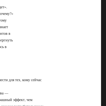
дет».
почему?»
тому
знает
нтов в
вергнуть
сь в
ести для тех, кому сейчас
ева —
трашный эффект, чем