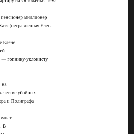
вартиру на Остоженке. Тема
я пенсионер-миллионер
Катя (несравненная Елена
е Елене
сей
ам — гопнику-уклонисту
 на
качестве убойных
ера и Полиграфа
комнат
. В