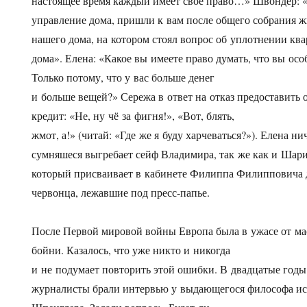
настоящее время каждый имеет свое право…» Швондер: 
управление дома, пришли к вам после общего собрания 
нашего дома, на котором стоял вопрос об уплотнении кв
дома». Елена: «Какое вы имеете право думать, что вы о
Только потому, что у вас больше денег
и больше вещей?» Сережа в ответ на отказ предоставить
кредит: «Не, ну чё за фигня!», «Вот, блять,
жмот, а!» (читай: «Где же я буду харчеваться?»). Елена н
сумняшеся выгребает сейф Владимира, так же как и Шари
который присваивает в кабинете Филиппа Филипповича 
червонца, лежавшие под пресс-папье.
После Первой мировой войны Европа была в ужасе от м
бойни. Казалось, что уже никто и никогда
и не подумает повторить этой ошибки. В двадцатые годы
журналисты брали интервью у выдающегося философа ис