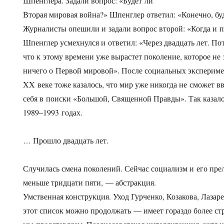
Шпенглера. Задали вопрос: «Будет ли
Вторая мировая война?» Шпенглер ответил: «Конечно, бу
Журналисты опешили и задали вопрос второй: «Когда и 
Шпенглер усмехнулся и ответил: «Через двадцать лет. По
что к этому времени уже вырастет поколение, которое не 
ничего о Первой мировой». После социальных экспериме
XX веке тоже казалось, что мир уже никогда не сможет в
себя в поиски «Большой, Священной Правды». Так казало
1989–1993 годах.
… Прошло двадцать лет.
Случилась смена поколений. Сейчас социализм и его прел
меньше тридцати пяти, — абстракция.
Умственная конструкция. Уход Гурченко, Козакова, Лазар
этот список можно продолжать — имеет гораздо более с