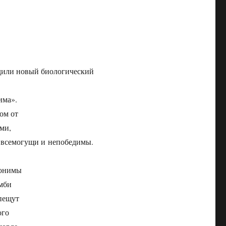
дили новый биологический
има».
ом от
ми,
я всемогущи и непобедимы.
нонимы
омби
пещут
ого