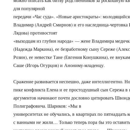
можно описать как битву родственников за роскошную к
для популярной
передачи «Час суда». «Новые аристократы»: молодящийс
Владимир (Андрей Смирнов) и его наследница-чертовка 
Лядова) противостоят
«выходцам из глубин народа» — жене Владимира медичк
(Надежда Маркина), ее безработному сыну Сереже (Алек
Розин), ее невестке Тане (Евгения Конушкина), ее внук
Саше (Игорь Огурцов) и Анониму-младенцу.
Сражение развивается неспешно, даже интеллигентно. Но
пике конфликта Елена и ее простодушный сын Сережа в 
аргументов начинают почти дословно цитировать Швонд
Полиграфовича. Шариков: «Мы в
университетах не обучались, в квартирах по пятнадцать 
с ванными не жили… Только теперь пора бы это оставить