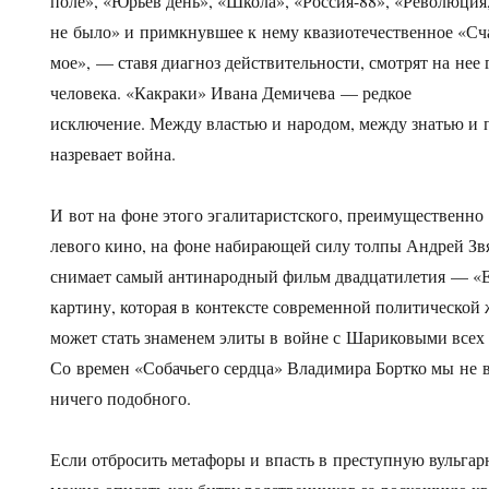
поле», «Юрьев день», «Школа», «Россия-88», «Революция
не было» и примкнувшее к нему квазиотечественное «Сч
мое», — ставя диагноз действительности, смотрят на нее
человека. «Какраки» Ивана Демичева — редкое
исключение. Между властью и народом, между знатью и 
назревает война.
И вот на фоне этого эгалитаристского, преимущественно
левого кино, на фоне набирающей силу толпы Андрей Зв
снимает самый антинародный фильм двадцатилетия — «Е
картину, которая в контексте современной политической
может стать знаменем элиты в войне с Шариковыми всех 
Со времен «Собачьего сердца» Владимира Бортко мы не 
ничего подобного.
Если отбросить метафоры и впасть в преступную вульгар