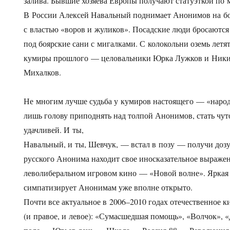
залива. Бывшие хозяева Европы получают статуэткой по 
В России Алексей Навальный поднимает Анонимов на б
с властью «воров и жуликов». Посадские люди бросаются
под боярские сани с мигалками. С колокольни оземь летя
кумиры прошлого — целовальники Юрка Лужков и Ники
Михалков.
Не многим лучше судьба у кумиров настоящего — «наро
лишь голову приподнять над толпой Анонимов, стать чуто
удачливей. И ты,
Навальный, и ты, Шевчук, — встал в позу — получи дозу
русского Анонима находит свое иносказательное выраже
леволиберальном игровом кино — «Новой волне». Яркая
симпатизирует Анонимам уже вполне открыто.
Почти все актуальное в 2006–2010 годах отечественное к
(и правое, и левое): «Сумаcшедшая помощь», «Волчок», 