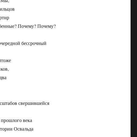
«Мы,
жильцов
артир
собенные? Почему? Почему?
 очередной бессрочный
ичтоже
ков,
два
асштабов свершившейся
 прошлого века
тории Освальда