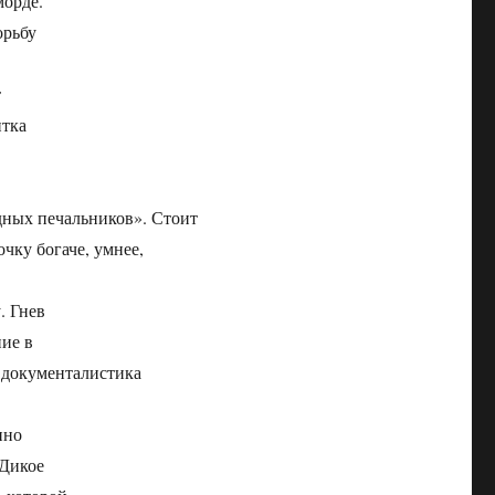
морде.
орьбу
т
тка
дных печальников». Стоит
чку богаче, умнее,
. Гнев
ние в
 документалистика
ино
«Дикое