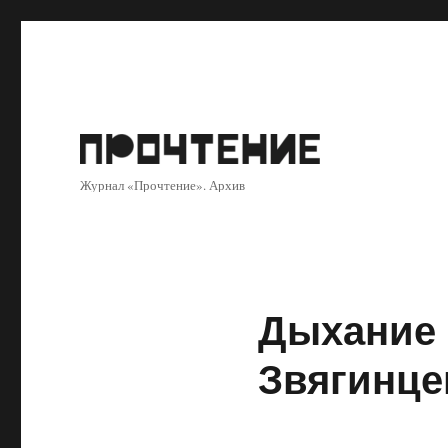
Журнал «Прочтение». Архив
Дыхание 
Звягинце