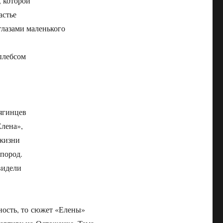
, которой
астье
 глазами маленького
плебсом
ягинцев
лена»,
 жизни
пород.
видели
ность, то сюжет «Елены»