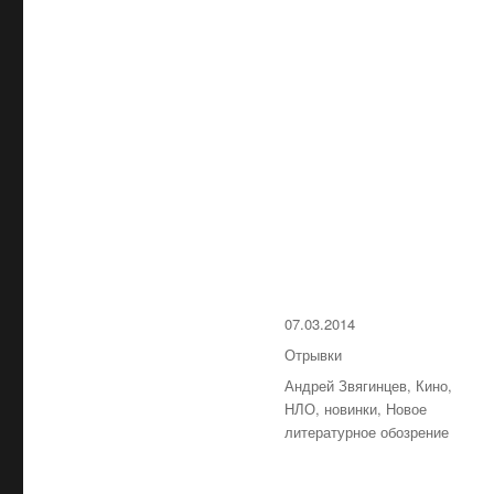
Опубликовано
07.03.2014
Рубрики
Отрывки
Метки
Андрей Звягинцев
,
Кино
,
НЛО
,
новинки
,
Новое
литературное обозрение