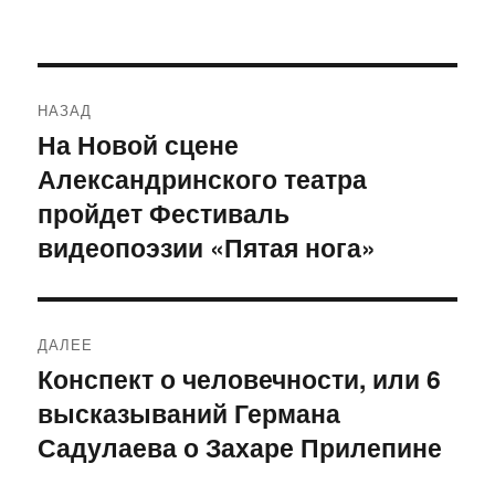
Навигация
НАЗАД
по
На Новой сцене
Предыдущая
Александринского театра
запись:
записям
пройдет Фестиваль
видеопоэзии «Пятая нога»
ДАЛЕЕ
Конспект о человечности, или 6
Следующая
высказываний Германа
запись:
Садулаева о Захаре Прилепине