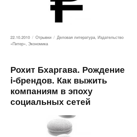
Опубликовано
Рубрики
Метки
22.10.2010
Отрывки
Деловая литература
,
Издательство
«Питер»
,
Экономика
Рохит Бхаргава. Рождение
i-брендов. Как выжить
компаниям в эпоху
социальных сетей