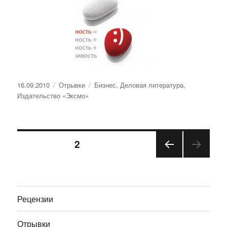
Опубликовано
Рубрики
Метки
16.09.2010
Отрывки
Бизнес
,
Деловая литература
,
Издательство «Эксмо»
Навигация
СТРАНИЦА
2
ПРЕ
по
ДЫД
УЩА
записям
Я
Рецензии
СТРА
НИЦ
А
Отрывки