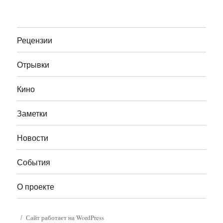
ПРЕ
СЛЕД
по
ДЫД
УЮЩ
УЩА
АЯ
записям
Я
СТРА
Рецензии
СТРА
НИЦ
НИЦ
А
А
Отрывки
Кино
Заметки
Новости
События
О проекте
Сайт работает на WordPress