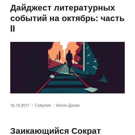
Дайджест литературных
событий на октябрь: часть
II
Опубликовано
Рубрики
Метки
16.10.2017
События
Антон Долин
Заикающийся Сократ