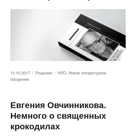
Опубликовано
Рубрики
Метки
13.10.2017
Рецензии
НЛО
,
Новое литературное
обозрение
Евгения Овчинникова.
Немного о священных
крокодилах